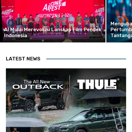
Mengubah
AI Mulai Merevolusi Lanskap Film Pendek
Pertumbu
Indonesia
Tantangan
LATEST NEWS