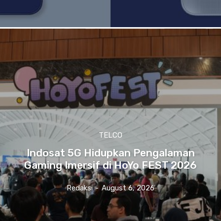
TELCO
Indosat 5G Hidupkan Pengalaman
Gaming Imersif di HoYo FEST 2026
Redaksi
-
August 6, 2026