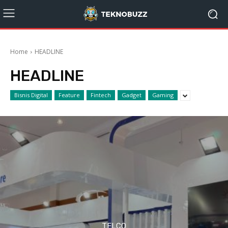
Home
HEADLINE
HEADLINE
Bisnis Digital
Feature
Fintech
Gadget
Gaming
TELCO