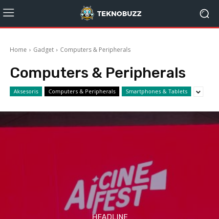
Home
Gadget
Computers & Peripherals
Computers & Peripherals
Aksesoris
Computers & Peripherals
Smartphones & Tablets
HEADLINE