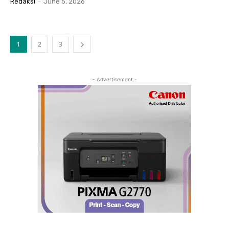
Redaksi
-
June 5, 2026
1
2
3
- Advertisement -