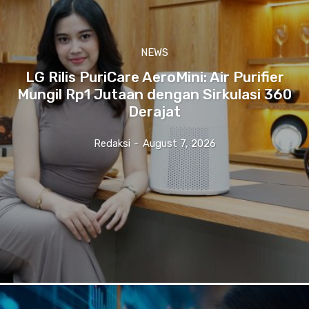
NEWS
LG Rilis PuriCare AeroMini: Air Purifier
Mungil Rp1 Jutaan dengan Sirkulasi 360
Derajat
Redaksi
-
August 7, 2026