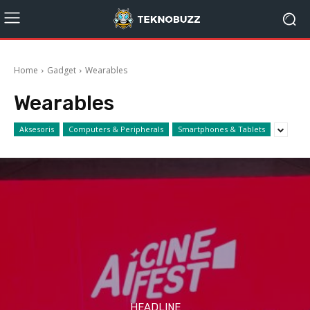
Home
Gadget
Wearables
Wearables
Aksesoris
Computers & Peripherals
Smartphones & Tablets
HEADLINE