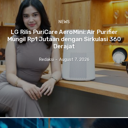
NEWS
LG Rilis PuriCare AeroMini: Air Purifier
Mungil Rp1 Jutaan dengan Sirkulasi 360
Derajat
Redaksi
-
August 7, 2026