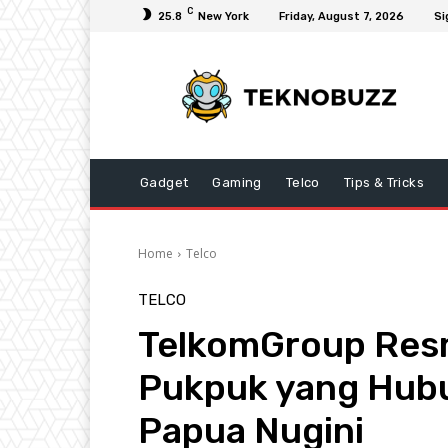
C
25.8
New York
Friday, August 7, 2026
Si
Gadget
Gaming
Telco
Tips & Tricks
Home
Telco
TELCO
TelkomGroup Resm
Pukpuk yang Hubu
Papua Nugini