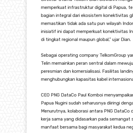
memperkuat infrastruktur digital di Papua, 
bagian integral dari ekosistem konektivitas 
memastikan tidak ada satu pun wilayah Indone
inisiatif ini dapat memperkuat konektivitas 
di tingkat regional maupun global,” ujar Dian.
Sebagai operating company TelkomGroup yan
Telin memainkan peran sentral dalam mewuj
peresmian dan komersialisasi. Fasilitas landi
menghubungkan kapasitas kabel internasiona
CEO PNG DataCo Paul Komboi menyampaikan 
Papua Nugini sudah seharusnya diiringi dengan
Menurutnya, kolaborasi antara PNG DataCo da
kerja sama yang didasarkan pada semangat 
manfaat bersama bagi masyarakat kedua negar