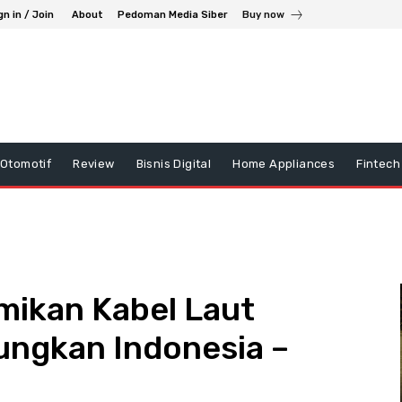
gn in / Join
About
Pedoman Media Siber
Buy now
Otomotif
Review
Bisnis Digital
Home Appliances
Fintech
ikan Kabel Laut
ngkan Indonesia –