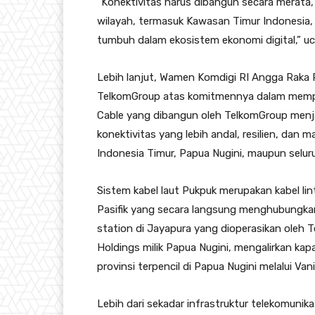
“Konektivitas harus dibangun secara merata, 
wilayah, termasuk Kawasan Timur Indonesia,
tumbuh dalam ekosistem ekonomi digital,” u
Lebih lanjut, Wamen Komdigi RI Angga Raka
TelkomGroup atas komitmennya dalam memper
Cable yang dibangun oleh TelkomGroup menj
konektivitas yang lebih andal, resilien, da
Indonesia Timur, Papua Nugini, maupun seluru
Sistem kabel laut Pukpuk merupakan kabel li
Pasifik yang secara langsung menghubungkan
station di Jayapura yang dioperasikan oleh 
Holdings milik Papua Nugini, mengalirkan kapa
provinsi terpencil di Papua Nugini melalui Van
Lebih dari sekadar infrastruktur telekomunika