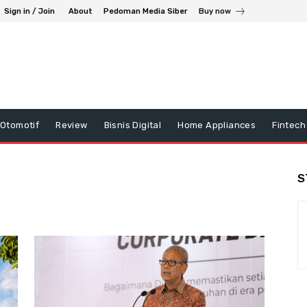
Sign in / Join
About
Pedoman Media Siber
Buy now
Otomotif
Review
Bisnis Digital
Home Appliances
Fintech
S