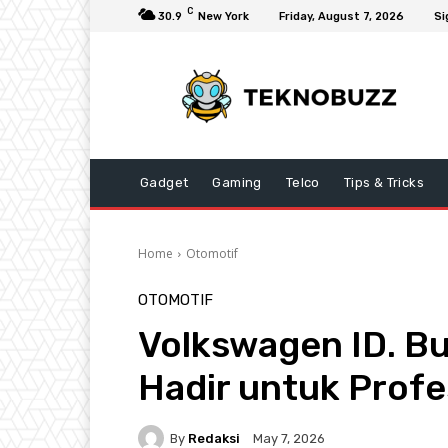
C
30.9
New York
Friday, August 7, 2026
Si
Gadget
Gaming
Telco
Tips & Tricks
Home
Otomotif
OTOMOTIF
Volkswagen ID. Bu
Hadir untuk Profe
By
Redaksi
May 7, 2026