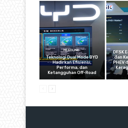
HEADLINE
DFSK E
Teknologi Dual Mode BYD
dan Ke
Hadirkan Efisiensi,
PHEV d
Performa, dan
Kerag
Ketangguhan Off-Road