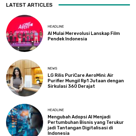
LATEST ARTICLES
HEADLINE
AI Mulai Merevolusi Lanskap Film
Pendek Indonesia
NEWS
LG Rilis PuriCare AeroMini: Air
Purifier Mungil Rp1 Jutaan dengan
Sirkulasi 360 Derajat
HEADLINE
Mengubah Adopsi AI Menjadi
Pertumbuhan Bisnis yang Terukur
jadi Tantangan Digitalisasi di
Indonesia