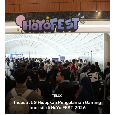
TELCO
Indosat 5G Hidupkan Pengalaman Gaming
Imersif di HoYo FEST 2026