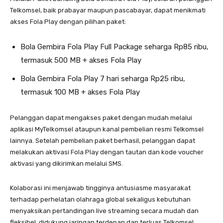
Telkomsel, baik prabayar maupun pascabayar, dapat menikmati
akses Fola Play dengan pilihan paket:
Bola Gembira Fola Play Full Package seharga Rp85 ribu,
termasuk 500 MB + akses Fola Play
Bola Gembira Fola Play 7 hari seharga Rp25 ribu,
termasuk 100 MB + akses Fola Play
Pelanggan dapat mengakses paket dengan mudah melalui
aplikasi MyTelkomsel ataupun kanal pembelian resmi Telkomsel
lainnya. Setelah pembelian paket berhasil, pelanggan dapat
melakukan aktivasi Fola Play dengan tautan dan kode voucher
aktivasi yang dikirimkan melalui SMS.
Kolaborasi ini menjawab tingginya antusiasme masyarakat
terhadap perhelatan olahraga global sekaligus kebutuhan
menyaksikan pertandingan live streaming secara mudah dan
fleksibel, didukung jaringan terdepan dan terluas Telkomsel.