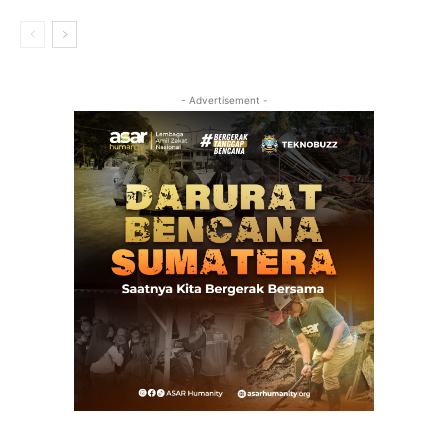
- Advertisement -