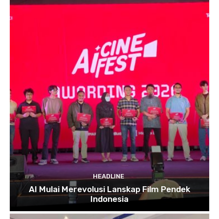
HEADLINE
AI Mulai Merevolusi Lanskap Film Pendek
Indonesia