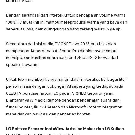
kualitas visual.
Dengan sertifikasi dari Intertek untuk pencapaian volume warna
100%, TV mutakhir ini mampu mereproduksi warna yang kaya dan
seperti aslinya, baik di lingkungan yang terang maupun gelap.
Sementara dari sisi audio, TV QNED evo 2025 pun tak kalah
mempesona. Keberadaan AI Sound Pro didalamnya mampu
menciptakan kualitas suara surround virtual 9.1.2 hanya dari
speaker bawaan.
Untuk lebih memberi kenyamanan dalam interaksi, berbagai fitur
personalisasi dengan dukungan AI seperti yang terdapat pada
OLED TV pun disematkan LG pada TV QNED terbarunya ini.
Diantaranya AI Magic Remote dengan pengenalan suara dan
fungsi pointer, fitur AI Search dan Microsoft Copilot integration
memudahkan navigasi dan pencarian konten.
LG Bottom Freezer InstaView Auto Ice Maker dan LG Kulkas