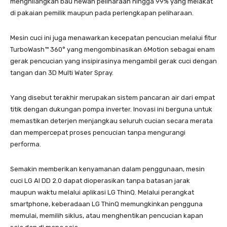
menghilangkan bau hewan peliharaan hingga 99% yang melakat
di pakaian pemilik maupun pada perlengkapan peliharaan.
Mesin cuci ini juga menawarkan kecepatan pencucian melalui fitur
TurboWash™️ 360° yang mengombinasikan 6Motion sebagai enam
gerak pencucian yang insipirasinya mengambil gerak cuci dengan
tangan dan 3D Multi Water Spray.
Yang disebut terakhir merupakan sistem pancaran air dari empat
titik dengan dukungan pompa inverter. Inovasi ini berguna untuk
memastikan deterjen menjangkau seluruh cucian secara merata
dan mempercepat proses pencucian tanpa mengurangi
performa.
Semakin memberikan kenyamanan dalam penggunaan, mesin
cuci LG AI DD 2.0 dapat dioperasikan tanpa batasan jarak
maupun waktu melalui aplikasi LG ThinQ. Melalui perangkat
smartphone, keberadaan LG ThinQ memungkinkan pengguna
memulai, memilih siklus, atau menghentikan pencucian kapan