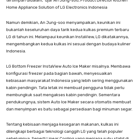
tersimpan didalam,” ujar An Jung-soo, Product Director Kitchen
Home Appliance Solution of LG Electronics Indonesia
Namun demikian, An Jung-soo menyampaikan, keunikan ini
bukanlah keseluruhan daya tarik kedua kulkas premium terbaru
LG di tahun ini. Melampaui keunikan InstaView, LG dikatakannya,
mengembangkan kedua kulkas ini sesuai dengan budaya kuliner
Indonesia.
LG Bottom Freezer InstaView Auto Ice Maker misalnya. Membawa
konfigurasi freezer pada bagian bawah, menyesuaikan
kebiasaan masyarakat Indonesia yang lebih sering menggunakan
kabin pendingin. Tata letak ini membuat pengguna tidak perlu
membungkuk saat mengakses kabin pendingin. Sementara
pendukungnya, sistem Auto Ice Maker secara otomatis membuat
dan menyimpan es batu sebagai persediaan bagi minuman segar.
Tentang kebisaan menjaga kesegaran makanan, kulkas ini
dilengkapi berbagai teknologi canggih LG yang telah populer
sebelumnya. Seperti Linear Cooling yang menjaga suhu stabil di