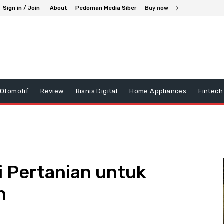
Sign in / Join
About
Pedoman Media Siber
Buy now
Otomotif
Review
Bisnis Digital
Home Appliances
Fintech
si Pertanian untuk
n