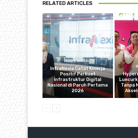
RELATED ARTICLES
BISNIS DIGITAL
B
InfraNexia Catat Kinerja
Positif Perkuat
Hyper
Infrastruktur Digital
Luncurka
Nasional di Paruh Pertama
Tanpa 
2026
Aksel