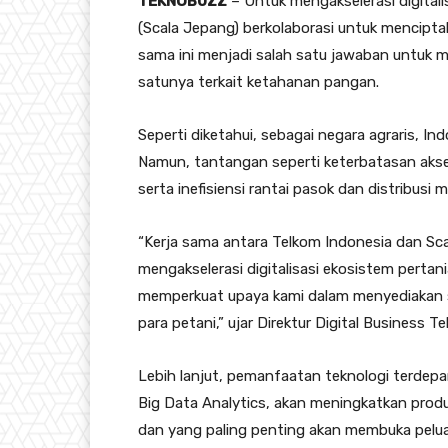
TEKNOBUZZ
– Untuk mengakselerasi digitali
(Scala Jepang) berkolaborasi untuk menciptak
sama ini menjadi salah satu jawaban untuk m
satunya terkait ketahanan pangan.
Seperti diketahui, sebagai negara agraris, In
Namun, tantangan seperti keterbatasan akse
serta inefisiensi rantai pasok dan distribusi
“Kerja sama antara Telkom Indonesia dan Sc
mengakselerasi digitalisasi ekosistem pertan
memperkuat upaya kami dalam menyediakan so
para petani,” ujar Direktur Digital Business 
Lebih lanjut, pemanfaatan teknologi terdepan 
Big Data Analytics, akan meningkatkan prod
dan yang paling penting akan membuka pelu