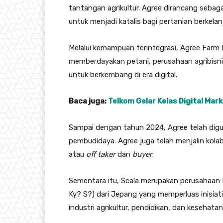
tantangan agrikultur. Agree dirancang seba
untuk menjadi katalis bagi pertanian berkelan
Melalui kemampuan terintegrasi, Agree Far
memberdayakan petani, perusahaan agribisnis
untuk berkembang di era digital.
Baca juga:
Telkom Gelar Kelas Digital Ma
Sampai dengan tahun 2024, Agree telah diguna
pembudidaya. Agree juga telah menjalin kolab
atau
off taker
dan
buyer
.
Sementara itu, Scala merupakan perusahaan 
Ky? S?) dari Jepang yang memperluas inisiati
industri agrikultur, pendidikan, dan kesehatan