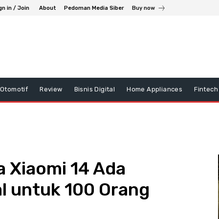
gn in / Join
About
Pedoman Media Siber
Buy now
Otomotif
Review
Bisnis Digital
Home Appliances
Fintech
a Xiaomi 14 Ada
l untuk 100 Orang