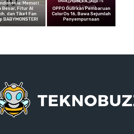
SMARTPHONES & TABLETS
i Indonesia: Memori
 Besar, Fitur AI
OPPO Gulirkan Pembaruan
h, dan Tiket Fan
ColorOs 16, Bawa Sejumlah
Up BABYMONSTER!
Penyempurnaan