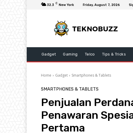
C
32.3
New York
Friday, August 7, 2026
Si
Gadget
Gaming
Telco
Tips & Tricks
Home
Gadget
Smartphones & Tablets
SMARTPHONES & TABLETS
Penjualan Perdan
Penawaran Spesia
Pertama