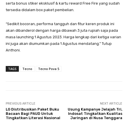
serta bonus stiker eksklusif & kartu reward Free Fire yang sudah
tersedia didalam box paket pembelian.
“Sedikit bocoran, performa tangguh dan fitur keren produk ini
akan dibanderol dengan harga dibawah 3 juta rupiah saja pada
masa launching 1 Agustus 2023. Harga lengkap dari ketiga varian
ini juga akan diumumkan pada 1 Agustus mendatang.” Tutup
Anthoni.
TAGS
Tecno
Tecno Pova 5
PREVIOUS ARTICLE
NEXT ARTICLE
LG Distribusikan Paket Buku
Usung Kampanye Jelajah Tri,
Bacaan Bagi PAUD Untuk
Indosat Tingkatkan Kualitas
Tingkatkan Literasi Nasional
Jaringan di Nusa Tenggara