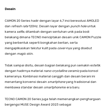
Desain
CAMON 20 Series hadir dengan layar 6,7 inci beresolusi AMOLED
dan
refresh rate
120Hz. Desain layar dengan
punch hole
untuk
kamera
selfie
, ditambah dengan sentuhan unik pada bodi
belakang dimana TECNO menciptakan desain unik CAMON Puzzle
yang berbentuk seperti bongkahan berlian, serta
mengaplikasikan tekstur kulit pada
cover-
nya yang disebut
dengan
magic skin.
Tidak sampai disitu, desain bagian belakang pun semakin estetik
dengan hadirnya material
nano-crystalline ceramic
pada konsol
kameranya. Kombinasi material canggih dan desain berani ini
menantang konvensi desain
smartphone
yang tradisional dan
membawa standar desain
smartphone
ke era baru.
TECNO CAMON 20 Series juga telah memenangkan penghargaan
bergengsi MUSE Design Award 2023 sebagai