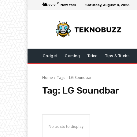
C
22.9
New York
Saturday, August 8, 2026
Gadget
Gaming
Telco
Tips & Tricks
Home
Tags
LG Soundbar
Tag:
LG Soundbar
No posts to display