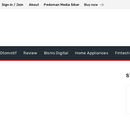
Sign in / Join
About
Pedoman Media Siber
Buy now
Otomotif
Review
Bisnis Digital
Home Appliances
Fintech
S