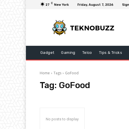
C
27
New York
Friday, August 7, 2026
Sign
Gadget
Gaming
Telco
Tips & Tricks
Home
Tags
GoFood
Tag:
GoFood
No posts to display