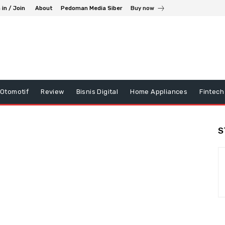
 in / Join
About
Pedoman Media Siber
Buy now
Otomotif
Review
Bisnis Digital
Home Appliances
Fintech
S