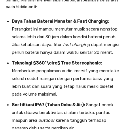
banting, Marshall menyematkan berbagai spesifikasi kelas atas
pada Middleton II:
Daya Tahan Baterai Monster & Fast Charging:
Perangkat ini mampu memutar musik secara nonstop
selama lebih dari 30 jam dalam kondisi baterai penuh.
Jika kehabisan daya, fitur
fast charging
dapat mengisi
penuh baterai hanya dalam waktu sekitar 20 menit.
Teknologi $360^\circ$ True Stereophonic:
Memberikan pengalaman audio imersif yang merata ke
seluruh sudut ruangan dengan performa bass yang
lebih kuat dan suara yang tetap halus meski disetel
pada volume maksimal.
Sertifikasi IP67 (Tahan Debu & Air):
Sangat cocok
untuk dibawa beraktivitas di alam terbuka, pantai,
maupun area
outdoor
karena tangguh terhadap
paparan debu serta percikan air.