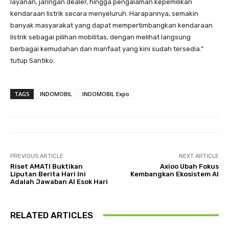
layanan, jaringan dealer, hingga pengalaman kepemilikan
kendaraan listrik secara menyeluruh. Harapannya, semakin
banyak masyarakat yang dapat mempertimbangkan kendaraan
listrik sebagai pilihan mobilitas, dengan melihat langsung
berbagai kemudahan dan manfaat yang kini sudah tersedia.”
tutup Santiko.
TAGS
INDOMOBIL
INDOMOBIL Expo
PREVIOUS ARTICLE
NEXT ARTICLE
Riset AMATI Buktikan
Axioo Ubah Fokus
Liputan Berita Hari Ini
Kembangkan Ekosistem AI
Adalah Jawaban AI Esok Hari
RELATED ARTICLES