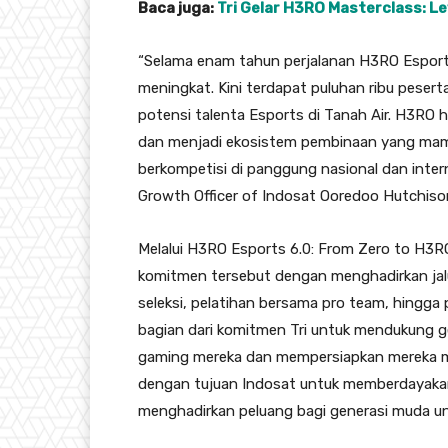
Baca juga:
Tri Gelar H3RO Masterclass: Le
“Selama enam tahun perjalanan H3RO Esport
meningkat. Kini terdapat puluhan ribu pesert
potensi talenta Esports di Tanah Air. H3RO 
dan menjadi ekosistem pembinaan yang mampu
berkompetisi di panggung nasional dan intern
Growth Officer of Indosat Ooredoo Hutchiso
Melalui H3RO Esports 6.0: From Zero to H3R
komitmen tersebut dengan menghadirkan jalu
seleksi, pelatihan bersama pro team, hingga 
bagian dari komitmen Tri untuk mendukun
gaming mereka dan mempersiapkan mereka men
dengan tujuan Indosat untuk memberdayakan I
menghadirkan peluang bagi generasi muda un