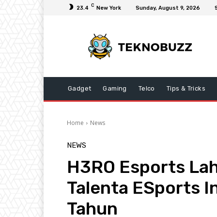
C
23.4
New York
Sunday, August 9, 2026
Gadget
Gaming
Telco
Tips & Tricks
Home
News
NEWS
H3RO Esports Lah
Talenta ESports 
Tahun