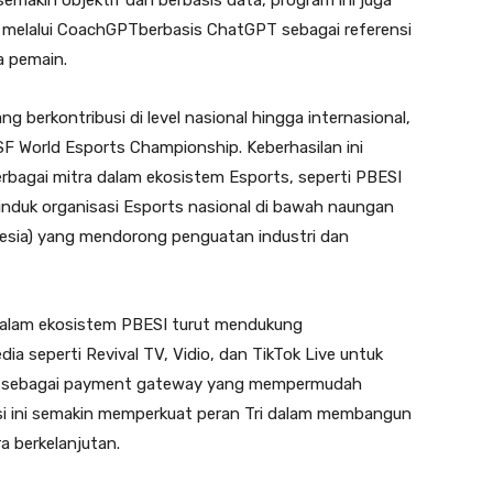
emakin objektif dan berbasis data, program ini juga
melalui CoachGPTberbasis ChatGPT sebagai referensi
a pemain.
ng berkontribusi di level nasional hingga internasional,
F World Esports Championship. Keberhasilan ini
erbagai mitra dalam ekosistem Esports, seperti PBESI
induk organisasi Esports nasional di bawah naungan
nesia) yang mendorong penguatan industri dan
i dalam ekosistem PBESI turut mendukung
a seperti Revival TV, Vidio, dan TikTok Live untuk
in sebagai payment gateway yang mempermudah
si ini semakin memperkuat peran Tri dalam membangun
ra berkelanjutan.