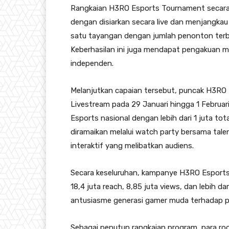
Rangkaian H3RO Esports Tournament secara 
dengan disiarkan secara live dan menjangkau 
satu tayangan dengan jumlah penonton terba
Keberhasilan ini juga mendapat pengakuan me
independen.
Melanjutkan capaian tersebut, puncak H3RO
Livestream pada 29 Januari hingga 1 Februar
Esports nasional dengan lebih dari 1 juta tot
diramaikan melalui watch party bersama talen
interaktif yang melibatkan audiens.
Secara keseluruhan, kampanye H3RO Esports 
18,4 juta reach, 8,85 juta views, dan lebih 
antusiasme generasi gamer muda terhadap pr
Sebagai penutup rangkaian program, para ro