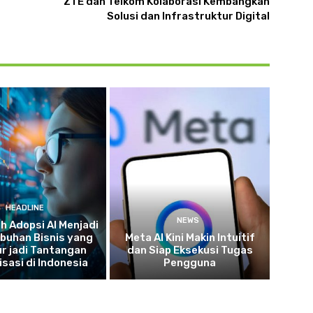
ZTE dan Telkom Kolaborasi Kembangkan
Solusi dan Infrastruktur Digital
HEADLINE
NEWS
 Adopsi AI Menjadi
buhan Bisnis yang
Meta AI Kini Makin Intuitif
r jadi Tantangan
dan Siap Eksekusi Tugas
isasi di Indonesia
Pengguna