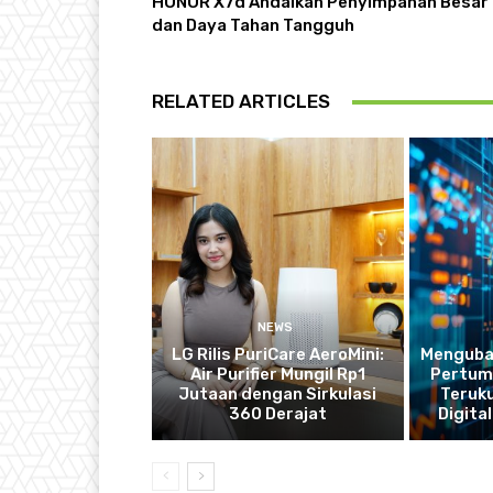
HONOR X7d Andalkan Penyimpanan Besar
dan Daya Tahan Tangguh
RELATED ARTICLES
NEWS
LG Rilis PuriCare AeroMini:
Mengubah
Air Purifier Mungil Rp1
Pertum
Jutaan dengan Sirkulasi
Teruku
360 Derajat
Digital