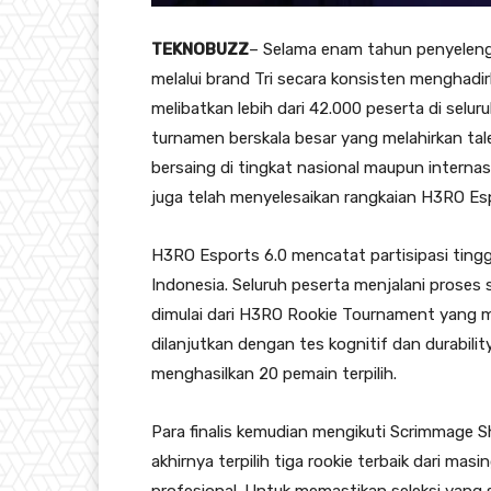
TEKNOBUZZ
– Selama enam tahun penyelen
melalui brand Tri secara konsisten menghad
melibatkan lebih dari 42.000 peserta di selu
turnamen berskala besar yang melahirkan tale
bersaing di tingkat nasional maupun internas
juga telah menyelesaikan rangkaian H3RO Esp
H3RO Esports 6.0 mencatat partisipasi tinggi 
Indonesia. Seluruh peserta menjalani proses 
dimulai dari H3RO Rookie Tournament yang m
dilanjutkan dengan tes kognitif dan durabi
menghasilkan 20 pemain terpilih.
Para finalis kemudian mengikuti Scrimmage S
akhirnya terpilih tiga rookie terbaik dari mas