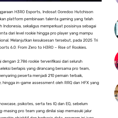
ggaraan H3RO Esports, Indosat Ooredoo Hutchison
irkan platform pembinaan talenta gaming yang telah
ruh Indonesia, sekaligus memperkuat posisinya sebagai
nta dari level rookie hingga pro player yang mampu
ional. Melanjutkan kesuksesan tersebut, pada 2025 Tri
orts 6.0: From Zero to H3RO – Rise of Rookies.
dengan 2.786 rookie terverifikasi dari seluruh
seleksi berlapis yang dirancang bersama pro team,
enyaring peserta menjadi 210 pemain terbaik,
lity, hingga in-game assessment oleh RRQ dan HFX yang
howcase, psikotes, serta tes IQ dan EQ, sebelum
ing-masing pro team yang dinilai siap memasuki jalur