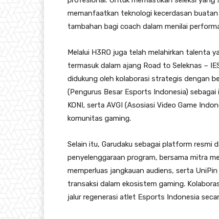
profesional. Untuk memastikan seleksi yang s
memanfaatkan teknologi kecerdasan buatan 
tambahan bagi coach dalam menilai perform
Melalui H3RO juga telah melahirkan talenta ya
termasuk dalam ajang Road to Seleknas – IES
didukung oleh kolaborasi strategis dengan b
(Pengurus Besar Esports Indonesia) sebagai 
KONI, serta AVGI (Asosiasi Video Game Indo
komunitas gaming.
Selain itu, Garudaku sebagai platform resm
penyelenggaraan program, bersama mitra medi
memperluas jangkauan audiens, serta UniP
transaksi dalam ekosistem gaming. Kolabora
jalur regenerasi atlet Esports Indonesia seca