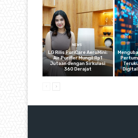
NEWS
LG Rilis PuriCare AeroMini:
Mengubah
Air Purifier Mungil Rp1
Pertum
Jutaan dengan Sirkulasi
Teruku
360 Derajat
Digital