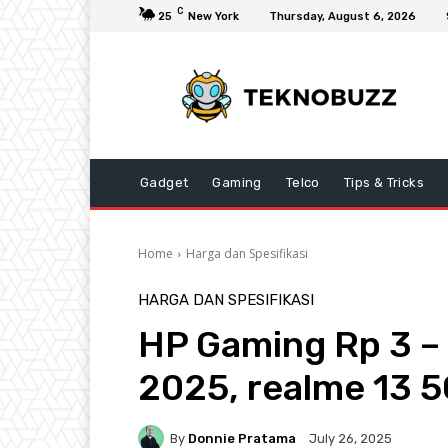
C
25
New York
Thursday, August 6, 2026
Gadget
Gaming
Telco
Tips & Tricks
Home
Harga dan Spesifikasi
HARGA DAN SPESIFIKASI
HP Gaming Rp 3 –
2025, realme 13 
By
Donnie Pratama
July 26, 2025