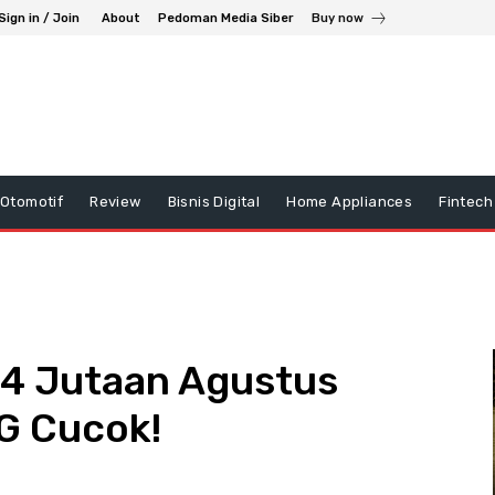
Sign in / Join
About
Pedoman Media Siber
Buy now
Otomotif
Review
Bisnis Digital
Home Appliances
Fintech
 4 Jutaan Agustus
5G Cucok!