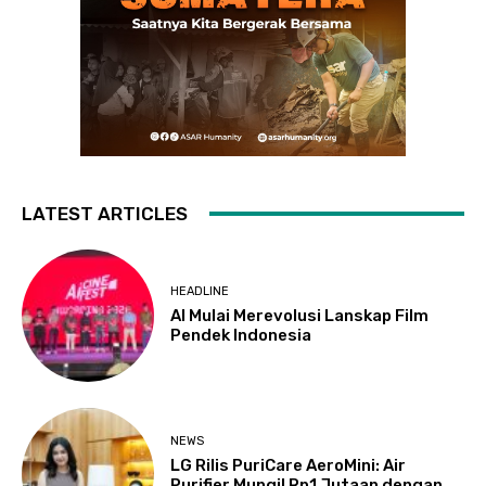
LATEST ARTICLES
HEADLINE
AI Mulai Merevolusi Lanskap Film
Pendek Indonesia
NEWS
LG Rilis PuriCare AeroMini: Air
Purifier Mungil Rp1 Jutaan dengan