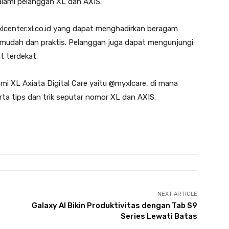
alami pelanggan XL dan AXIS.
xlcenter.xl.co.id yang dapat menghadirkan beragam
h mudah dan praktis. Pelanggan juga dapat mengunjungi
t terdekat.
mi XL Axiata Digital Care yaitu @myxlcare, di mana
rta tips dan trik seputar nomor XL dan AXIS.
NEXT ARTICLE
Galaxy AI Bikin Produktivitas dengan Tab S9
Series Lewati Batas