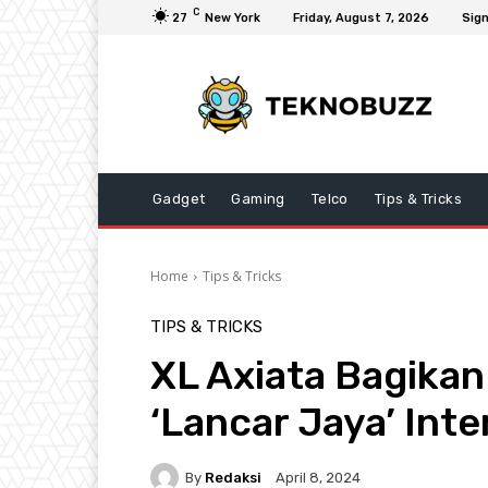
C
27
New York
Friday, August 7, 2026
Sign
Gadget
Gaming
Telco
Tips & Tricks
Home
Tips & Tricks
TIPS & TRICKS
XL Axiata Bagikan
‘Lancar Jaya’ Int
By
Redaksi
April 8, 2024