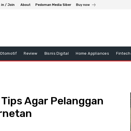
 in / Join
About
Pedoman Media Siber
Buy now
Otomotif
Review
Bisnis Digital
Home Appliances
Fintech
 Tips Agar Pelanggan
ernetan