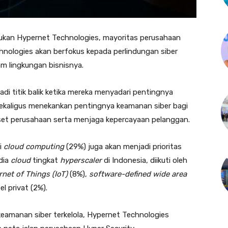
kukan Hypernet Technologies, mayoritas perusahaan
nologies akan berfokus kepada perlindungan siber
lam lingkungan bisnisnya.
i titik balik ketika mereka menyadari pentingnya
 sekaligus menekankan pentingnya keamanan siber bagi
set perusahaan serta menjaga kepercayaan pelanggan.
i
cloud computing
(29%) juga akan menjadi prioritas
dia
cloud
tingkat
hyperscaler
di Indonesia, diikuti oleh
rnet of Things (IoT)
(8%),
software-defined wide area
el
privat (2%).
eamanan siber terkelola, Hypernet Technologies