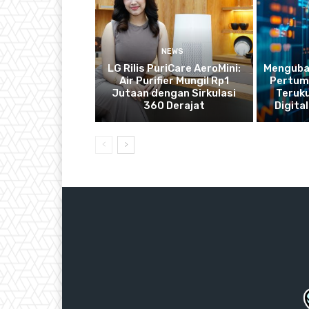
NEWS
LG Rilis PuriCare AeroMini:
Mengubah
Air Purifier Mungil Rp1
Pertum
Jutaan dengan Sirkulasi
Teruku
360 Derajat
Digital