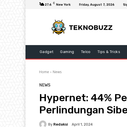
C
27.6
New York
Friday, August 7, 2026
Si
Gadget
Gaming
Telco
Tips & Tricks
Home
News
NEWS
Hypernet: 44% Pe
Perlindungan Sibe
By
Redaksi
April 1, 2024