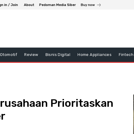
gn in / Join
About
Pedoman Media Siber
Buy now
Otomotif
Review
Bisnis Digital
Home Appliances
Fintech
rusahaan Prioritaskan
r