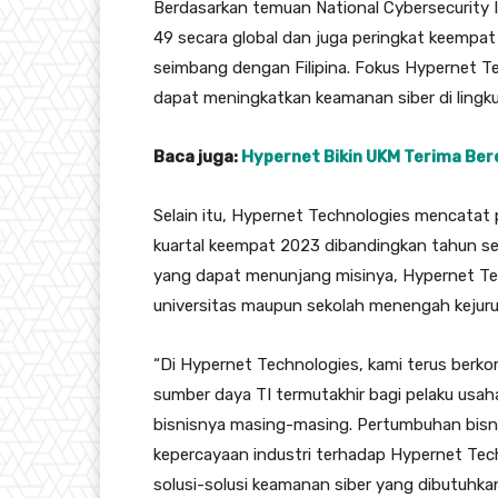
Berdasarkan temuan National Cybersecurity 
49 secara global dan juga peringkat keempat
seimbang dengan Filipina. Fokus Hypernet Te
dapat meningkatkan keamanan siber di lingku
Baca juga:
Hypernet Bikin UKM Terima Ber
Selain itu, Hypernet Technologies mencata
kuartal keempat 2023 dibandingkan tahun seb
yang dapat menunjang misinya, Hypernet Te
universitas maupun sekolah menengah kejurua
“Di Hypernet Technologies, kami terus berko
sumber daya TI termutakhir bagi pelaku usa
bisnisnya masing-masing. Pertumbuhan bisni
kepercayaan industri terhadap Hypernet Tec
solusi-solusi keamanan siber yang dibutuhka