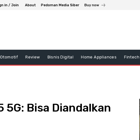
gn in / Join
About
Pedoman Media Siber
Buy now
Otomotif
Review
Bisnis Digital
Home Appliances
Fintech
 5G: Bisa Diandalkan