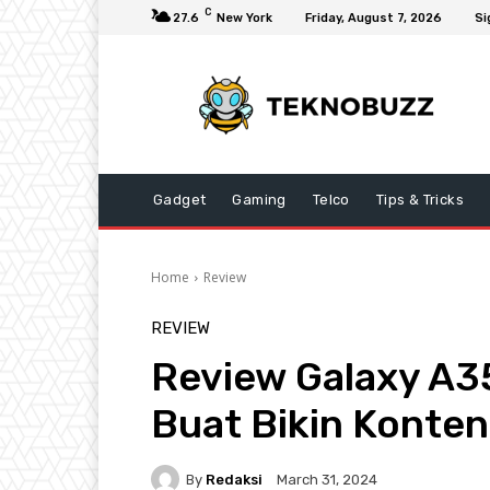
C
27.6
New York
Friday, August 7, 2026
Si
Gadget
Gaming
Telco
Tips & Tricks
Home
Review
REVIEW
Review Galaxy A35
Buat Bikin Konten
By
Redaksi
March 31, 2024