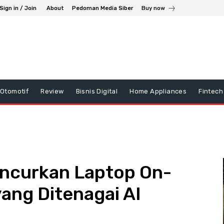
Sign in / Join
About
Pedoman Media Siber
Buy now
Otomotif
Review
Bisnis Digital
Home Appliances
Fintech
uncurkan Laptop On-
ang Ditenagai AI