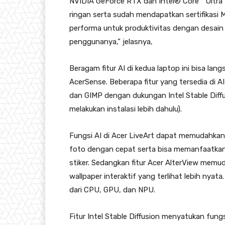
NVIDIA GeForce RTX dan Intel® Core™ Ultra 
ringan serta sudah mendapatkan sertifikasi 
performa untuk produktivitas dengan desain 
penggunanya,” jelasnya,
Beragam fitur AI di kedua laptop ini bisa lan
AcerSense. Beberapa fitur yang tersedia di A
dan GIMP dengan dukungan Intel Stable Diff
melakukan instalasi lebih dahulu).
Fungsi AI di Acer LiveArt dapat memudahk
foto dengan cepat serta bisa memanfaatkan o
stiker. Sedangkan fitur Acer AlterView mem
wallpaper interaktif yang terlihat lebih nya
dari CPU, GPU, dan NPU.
Fitur Intel Stable Diffusion menyatukan fun