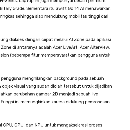
H-Series. Laptop ini juga mempunyai desain premium,
Military Grade. Sementara itu Swift Go 14 AI menawarkan
ringkas sehingga siap mendukung mobilitas tinggi dari
gsung diakses dengan cepat melalui AI Zone pada aplikasi
I Zone di antaranya adalah Acer LiveArt, Acer AlterView,
usion (beberapa fitur mempersyaratkan pengguna untuk
an pengguna menghilangkan background pada sebuah
bjek visual yang sudah diolah tersebut untuk dijadikan
udahkan perubahan gambar 2D menjadi sebuah live
ta. Fungsi ini memungkinkan karena didukung pemrosesan
gsi CPU, GPU, dan NPU untuk mengakselerasi proses