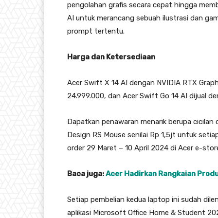
pengolahan grafis secara cepat hingga mem
AI untuk merancang sebuah ilustrasi dan gamb
prompt tertentu.
Harga dan Ketersediaan
Acer Swift X 14 AI dengan NVIDIA RTX Graphi
24.999.000, dan Acer Swift Go 14 AI dijual de
Dapatkan penawaran menarik berupa cicilan
Design RS Mouse senilai Rp 1,5jt untuk setia
order 29 Maret – 10 April 2024 di Acer e-store
Baca juga:
Acer Hadirkan Rangkaian Produ
Setiap pembelian kedua laptop ini sudah di
aplikasi Microsoft Office Home & Student 20