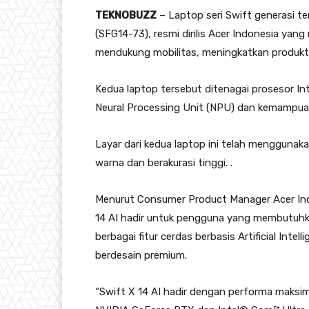
TEKNOBUZZ
– Laptop seri Swift generasi te
(SFG14-73), resmi dirilis Acer Indonesia y
mendukung mobilitas, meningkatkan produktiv
Kedua laptop tersebut ditenagai prosesor In
Neural Processing Unit (NPU) dan kemampuan ak
Layar dari kedua laptop ini telah menggun
warna dan berakurasi tinggi. .
Menurut Consumer Product Manager Acer Indo
14 AI hadir untuk pengguna yang membutuhkan
berbagai fitur cerdas berbasis Artificial Int
berdesain premium.
“Swift X 14 AI hadir dengan performa maks