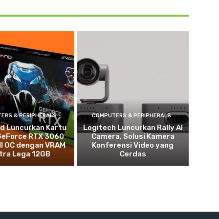
ERS & PERIPHERALS
COMPUTERS & PERIPHERALS
d Luncurkan Kartu
Logitech Luncurkan Rally AI
 GeForce RTX 3060
Camera, Solusi Kamera
II OC dengan VRAM
Konferensi Video yang
tra Lega 12GB
Cerdas