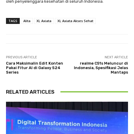
oleh penyelenggara kesehatan di seluruh Indonesia.
TAGS
Alita
XL Axiata
XL Axiata Akses Sehat
PREVIOUS ARTICLE
NEXT ARTICLE
Cara Maksimalin Edit Konten
realme C51s Meluncur di
Pakai Fitur AI di Galaxy S24
Indonesia, Spesifikasi Jelas
Series
Mantaps
RELATED ARTICLES