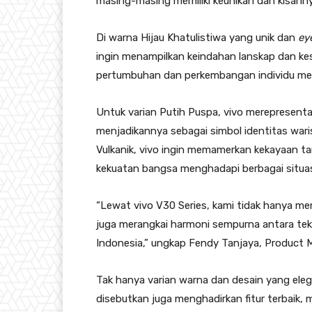
masing-masing memiliki keunikan dan kisahnya
Di warna Hijau Khatulistiwa yang unik dan
ey
ingin menampilkan keindahan lanskap dan kesu
pertumbuhan dan perkembangan individu men
Untuk varian Putih Puspa, vivo merepresent
menjadikannya sebagai simbol identitas waris
Vulkanik, vivo ingin memamerkan kekayaan 
kekuatan bangsa menghadapi berbagai situas
“Lewat vivo V30 Series, kami tidak hanya me
juga merangkai harmoni sempurna antara tekn
Indonesia,” ungkap Fendy Tanjaya, Product M
Tak hanya varian warna dan desain yang eleg
disebutkan juga menghadirkan fitur terbaik, 