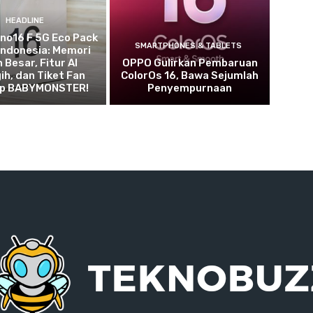
HEADLINE
no16 F 5G Eco Pack
SMARTPHONES & TABLETS
i Indonesia: Memori
 Besar, Fitur AI
OPPO Gulirkan Pembaruan
h, dan Tiket Fan
ColorOs 16, Bawa Sejumlah
Up BABYMONSTER!
Penyempurnaan