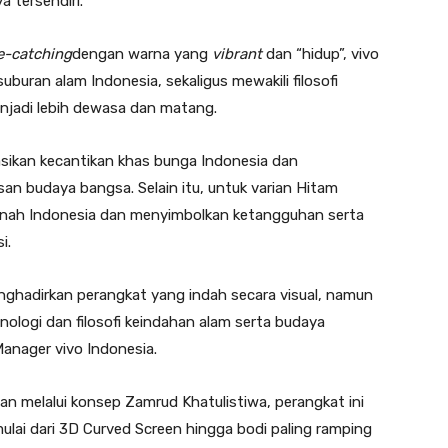
 tersendiri.
e-catching
dengan warna yang
vibrant
dan “hidup”, vivo
buran alam Indonesia, sekaligus mewakili filosofi
jadi lebih dewasa dan matang.
asikan kecantikan khas bunga Indonesia dan
an budaya bangsa. Selain itu, untuk varian Hitam
tanah Indonesia dan menyimbolkan ketangguhan serta
i.
nghadirkan perangkat yang indah secara visual, namun
ologi dan filosofi keindahan alam serta budaya
anager vivo Indonesia.
an melalui konsep Zamrud Khatulistiwa, perangkat ini
mulai dari 3D Curved Screen hingga bodi paling ramping