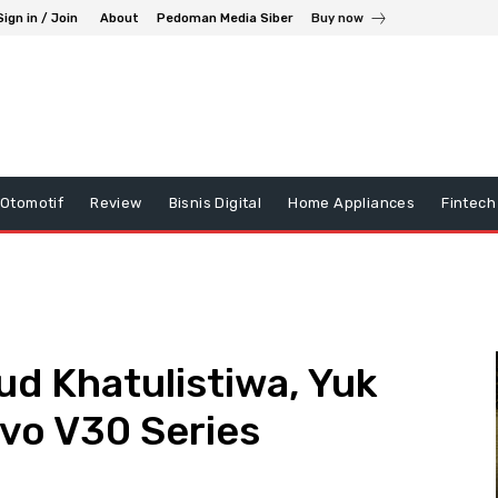
Sign in / Join
About
Pedoman Media Siber
Buy now
Otomotif
Review
Bisnis Digital
Home Appliances
Fintech
d Khatulistiwa, Yuk
vivo V30 Series