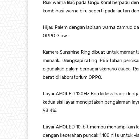
Riak warna lilac pada Ungu Koral berpadu de
kombinasi warna biru seperti pada lautan da
Hijau Palem dengan lapisan warna zamrud dan 
OPPO Glow.
Kamera Sunshine Ring dibuat untuk memantu
menarik. Dilengkapi rating IP65 tahan percik
digunakan dalam berbagai skenario cuaca. Ren
berat di laboratorium OPPO.
Layar AMOLED 120Hz Borderless hadir dengan u
kedua sisi layar menciptakan pengalaman laya
93,4%.
Layar AMOLED 10-bit mampu menampilkan lebih
dengan kecerahan puncak 1.100 nits untuk vis