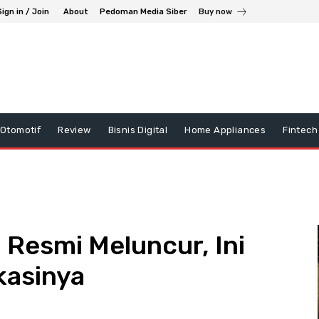
Sign in / Join
About
Pedoman Media Siber
Buy now
Otomotif
Review
Bisnis Digital
Home Appliances
Fintech
Resmi Meluncur, Ini
kasinya