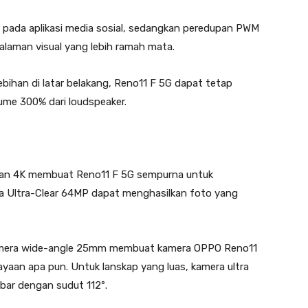
r pada aplikasi media sosial, sedangkan peredupan PWM
aman visual yang lebih ramah mata.
bihan di latar belakang, Reno11 F 5G dapat tetap
ume 300% dari loudspeaker.
man 4K membuat Reno11 F 5G sempurna untuk
 Ultra-Clear 64MP dapat menghasilkan foto yang
amera wide-angle 25mm membuat kamera OPPO Reno11
yaan apa pun. Untuk lanskap yang luas, kamera ultra
ar dengan sudut 112º.