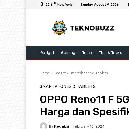
C
22.6
New York
Sunday, August 9, 2026
Gadget
Gaming
Telco
Tips & Tricks
Home
Gadget
Smartphones & Tablets
SMARTPHONES & TABLETS
OPPO Reno11 F 5G 
Harga dan Spesifi
By
Redaksi
February 16, 2024