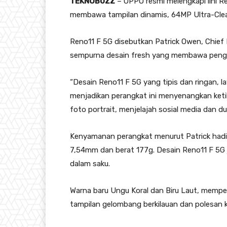
TEKNOBUZZ
– OPPO resmi melengkapi lini R
membawa tampilan dinamis, 64MP Ultra-Clear
Reno11 F 5G disebutkan Patrick Owen, Chief
sempurna desain fresh yang membawa penga
“Desain Reno11 F 5G yang tipis dan ringan, 
menjadikan perangkat ini menyenangkan ket
foto portrait, menjelajah sosial media dan dun
Kenyamanan perangkat menurut Patrick hadir
7,54mm dan berat 177g. Desain Reno11 F 5G ju
dalam saku.
Warna baru Ungu Koral dan Biru Laut, mempe
tampilan gelombang berkilauan dan polesan 