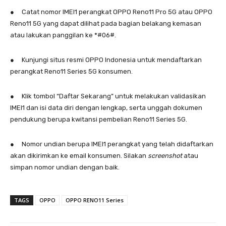
● Catat nomor IMEI1 perangkat OPPO Reno11 Pro 5G atau OPPO
Reno11 5G yang dapat dilihat pada bagian belakang kemasan
atau lakukan panggilan ke *#06#.
● Kunjungi situs resmi OPPO Indonesia untuk mendaftarkan
perangkat Reno11 Series 5G konsumen.
● Klik tombol “Daftar Sekarang” untuk melakukan validasikan
IMEI1 dan isi data diri dengan lengkap, serta unggah dokumen
pendukung berupa kwitansi pembelian Reno11 Series 5G.
● Nomor undian berupa IMEI1 perangkat yang telah didaftarkan
akan dikirimkan ke email konsumen. Silakan
screenshot
atau
simpan nomor undian dengan baik.
TAGS
OPPO
OPPO RENO11 Series