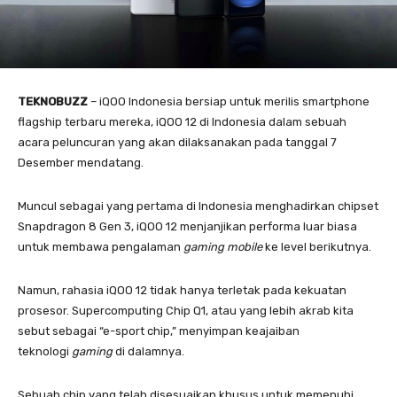
TEKNOBUZZ
– iQOO Indonesia bersiap untuk merilis smartphone
flagship terbaru mereka, iQOO 12 di Indonesia dalam sebuah
acara peluncuran yang akan dilaksanakan pada tanggal 7
Desember mendatang.
Muncul sebagai yang pertama di Indonesia menghadirkan chipset
Snapdragon 8 Gen 3, iQOO 12 menjanjikan performa luar biasa
untuk membawa pengalaman
gaming mobile
ke level berikutnya.
Namun, rahasia iQOO 12 tidak hanya terletak pada kekuatan
prosesor. Supercomputing Chip Q1, atau yang lebih akrab kita
sebut sebagai “e-sport chip,” menyimpan keajaiban
teknologi
gaming
di dalamnya.
Sebuah chip yang telah disesuaikan khusus untuk memenuhi