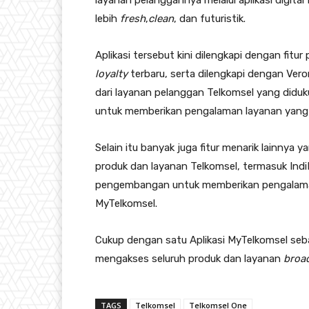
layanan pelanggannya melalui aplikasi digital 
lebih
fresh
,
clean
, dan futuristik.
Aplikasi tersebut kini dilengkapi dengan fit
loyalty
terbaru, serta dilengkapi dengan Ver
dari layanan pelanggan Telkomsel yang didu
untuk memberikan pengalaman layanan yang 
Selain itu banyak juga fitur menarik lainn
produk dan layanan Telkomsel, termasuk Indi
pengembangan untuk memberikan pengalaman b
MyTelkomsel.
Cukup dengan satu Aplikasi MyTelkomsel se
mengakses seluruh produk dan layanan
broa
TAGS
Telkomsel
Telkomsel One