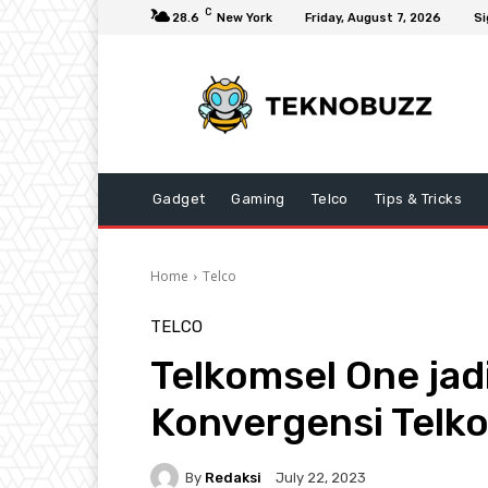
C
28.6
New York
Friday, August 7, 2026
Si
Gadget
Gaming
Telco
Tips & Tricks
Home
Telco
TELCO
Telkomsel One ja
Konvergensi Telk
By
Redaksi
July 22, 2023