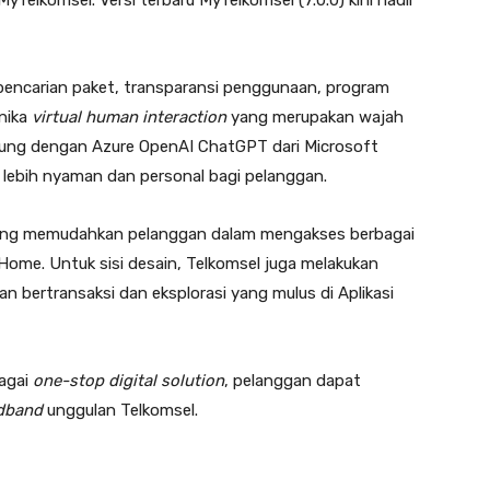
MyTelkomsel. Versi terbaru MyTelkomsel (7.0.0) kini hadir
ur pencarian paket, transparansi penggunaan, program
onika
virtual human interaction
yang merupakan wajah
kung dengan Azure OpenAI ChatGPT dari Microsoft
lebih nyaman dan personal bagi pelanggan.
ya yang memudahkan pelanggan dalam mengakses berbagai
Home. Untuk sisi desain, Telkomsel juga melakukan
ertransaksi dan eksplorasi yang mulus di Aplikasi
bagai
one-stop digital solution
, pelanggan dapat
dband
unggulan Telkomsel.