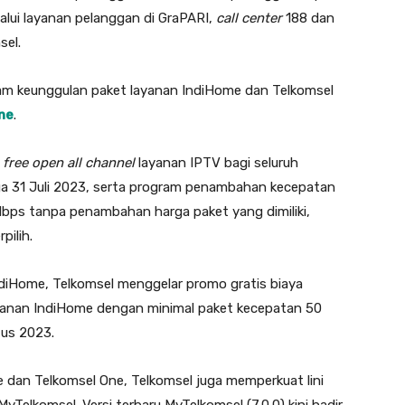
alui layanan pelanggan di GraPARI,
call center
188 dan
sel.
gam keunggulan paket layanan IndiHome dan Telkomsel
ne
.
s
free open all channel
layanan IPTV bagi seluruh
ga 31 Juli 2023, serta program penambahan kecepatan
 Mbps tanpa penambahan harga paket yang dimiliki,
pilih.
diHome, Telkomsel menggelar promo gratis biaya
gganan IndiHome dengan minimal paket kecepatan 50
tus 2023.
 dan Telkomsel One, Telkomsel juga memperkuat lini