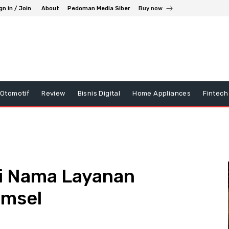
gn in / Join
About
Pedoman Media Siber
Buy now
Otomotif
Review
Bisnis Digital
Home Appliances
Fintech
di Nama Layanan
omsel