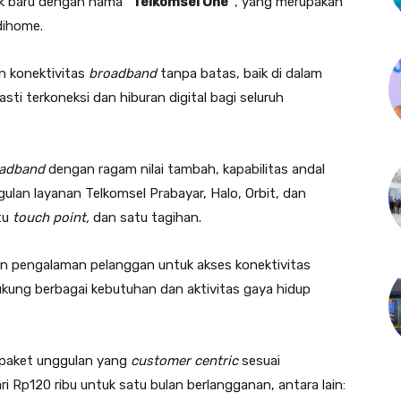
uk baru dengan nama
“Telkomsel One”
, yang merupakan
dihome.
n konektivitas
broadband
tanpa batas, baik di dalam
asti terkoneksi dan hiburan digital bagi seluruh
adband
dengan ragam nilai tambah, kapabilitas andal
ulan layanan Telkomsel Prabayar, Halo, Orbit, dan
atu
touch point,
dan satu tagihan.
an pengalaman pelanggan untuk akses konektivitas
kung berbagai kebutuhan dan aktivitas gaya hidup
 paket unggulan yang
customer centric
sesuai
 Rp120 ribu untuk satu bulan berlangganan, antara lain: