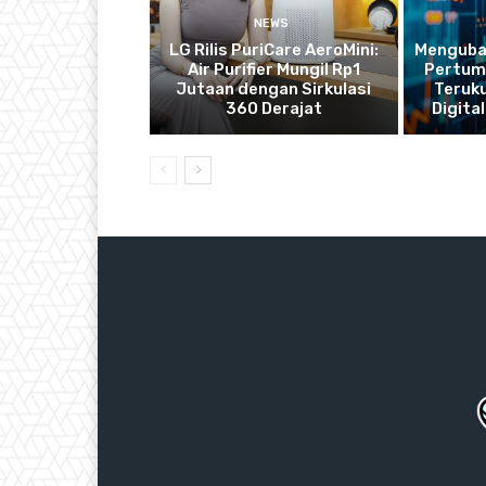
NEWS
LG Rilis PuriCare AeroMini:
Mengubah
Air Purifier Mungil Rp1
Pertum
Jutaan dengan Sirkulasi
Teruku
360 Derajat
Digital