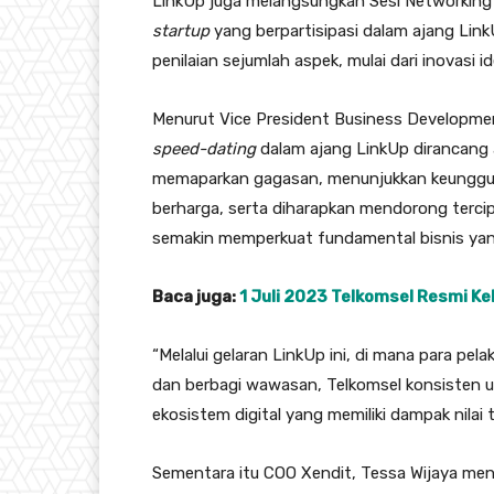
LinkUp juga melangsungkan Sesi Networking D
startup
yang berpartisipasi dalam ajang LinkUp,
penilaian sejumlah aspek, mulai dari inovasi id
Menurut Vice President Business Developme
speed-dating
dalam ajang LinkUp dirancang 
memaparkan gagasan, menunjukkan keunggula
berharga, serta diharapkan mendorong terci
semakin memperkuat fundamental bisnis yang
Baca juga:
1 Juli 2023 Telkomsel Resmi Ke
“Melalui gelaran LinkUp ini, di mana para pel
dan berbagi wawasan, Telkomsel konsisten 
ekosistem digital yang memiliki dampak nilai
Sementara itu COO Xendit, Tessa Wijaya m