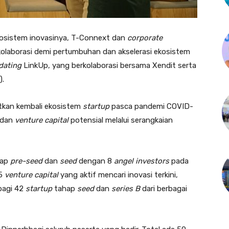
osistem inovasinya, T-Connext dan
corporate
olaborasi demi pertumbuhan dan akselerasi ekosistem
dating
LinkUp, yang berkolaborasi bersama Xendit serta
).
tkan kembali ekosistem
startup
pasca pandemi COVID-
 dan
venture capital
potensial melalui serangkaian
hap
pre-seed
dan
seed
dengan 8
angel investors
pada
25
venture capital
yang aktif mencari inovasi terkini,
bagi 42
startup
tahap
seed
dan
series B
dari berbagai