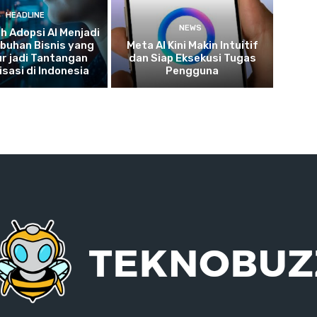
HEADLINE
NEWS
 Adopsi AI Menjadi
buhan Bisnis yang
Meta AI Kini Makin Intuitif
r jadi Tantangan
dan Siap Eksekusi Tugas
isasi di Indonesia
Pengguna