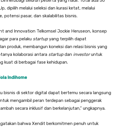
innerbbagi seluruh peserta yang hadir. Total ada 50
 dipilih melalui seleksi dan kurasi ketat, melalui
e, potensi pasar, dan skalabilitas bisnis.
nt and Innovation Telkomsel Jockie Heruseon, konsep
agar para pelaku
startup
yang terpilih dapat
n produk, membangun koneksi dan relasi bisnis yang
ptanya kolaborasi antara
startup
dan
investor
untuk
 kuat di berbagai fase kehidupan.
lola Indihome
aku bisnis di sektor digital dapat bertemu secara langsung
untuk mengambil peran terdepan sebagai penggerak
 tambah secara inklusif dan berkelanjutan,” ungkapnya.
engatakan bahwa Xendit berkomitmen penuh untuk