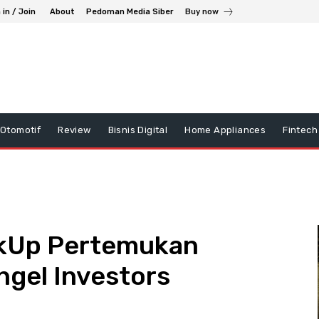
 in / Join
About
Pedoman Media Siber
Buy now
Otomotif
Review
Bisnis Digital
Home Appliances
Fintech
nkUp Pertemukan
ngel Investors