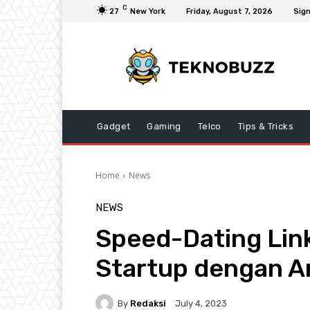
C
27
New York
Friday, August 7, 2026
Sign
Gadget
Gaming
Telco
Tips & Tricks
Home
News
NEWS
Speed-Dating Li
Startup dengan A
By
Redaksi
July 4, 2023