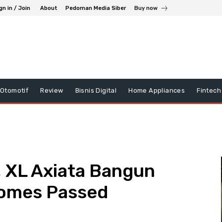
gn in / Join
About
Pedoman Media Siber
Buy now
Otomotif
Review
Bisnis Digital
Home Appliances
Fintech
, XL Axiata Bangun
Homes Passed