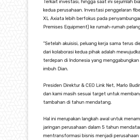
Terkait investasi, hingga saat ini sejumlah
kedua perusahaan. Investasi penggelaran fiber
XL Axiata lebih berfokus pada penyambunga
Premises Equipment) ke rumah-rumah pelan
“Setelah akuisisi, peluang kerja sama terus d
dari kolaborasi kedua pihak adalah mewujudk
terdepan di Indonesia yang menggabungkan l
imbuh Dian.
Presiden Direktur & CEO Link Net, Marlo Bu
dan kami masih sesuai target untuk memba
tambahan di tahun mendatang.
Hal ini merupakan langkah awal untuk mena
jaringan perusahaan dalam 5 tahun mendatang
mentransformasi bisnis menjadi perusahaan i