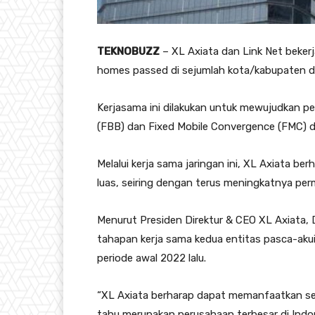
TEKNOBUZZ
– XL Axiata dan Link Net beke
homes passed di sejumlah kota/kabupaten di
Kerjasama ini dilakukan untuk mewujudkan p
(FBB) dan Fixed Mobile Convergence (FMC) di
Melalui kerja sama jaringan ini, XL Axiata 
luas, seiring dengan terus meningkatnya perm
Menurut Presiden Direktur & CEO XL Axiata, D
tahapan kerja sama kedua entitas pasca-akuis
periode awal 2022 lalu.
“XL Axiata berharap dapat memanfaatkan seg
tahu merupakan perusahaan terbesar di Indon