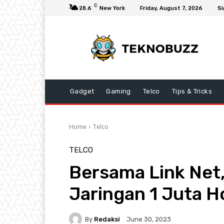
C
28.6
New York
Friday, August 7, 2026
Si
Gadget
Gaming
Telco
Tips & Tricks
Home
Telco
TELCO
Bersama Link Net
Jaringan 1 Juta 
By
Redaksi
June 30, 2023