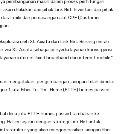
 biaya pembangunan masih dalam proses perhitungan
 akan dilakukan dari pihak Link Net. Investasi dari pihak
n last-mile dan pemasangan alat CPE (Customer
ggan.
ieksplorasi oleh XL Axiata dan Link Net. Benang merah
an visi XL Axiata sebagai penyedia layanan konvergensi
ayanan internet fixed broadband dan internet mobile,“
diman mengatakan, pengembangan jaringan telah dimulai
ngun 1 juta Fiber-To-The-Home (FTTH) homes passed
mbah lima juta FTTH homes passed tambahan ke
. Hal ini sejalan dengan strategi Link Net untuk
nfrastruktur yang akan mengoperasikan jaringan fiber