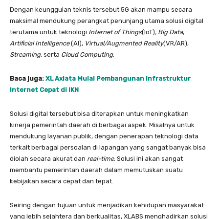
Dengan keunggulan teknis tersebut 5G akan mampu secara
maksimal mendukung perangkat penunjang utama solusi digital
terutama untuk teknologi
Internet of Things
(IoT)
,
Big Data
,
Artificial Intelligence
(AI),
Virtual/Augmented Reality
(VR/AR),
Streaming
, serta
Cloud Computing
.
Baca juga:
XL Axiata Mulai Pembangunan Infrastruktur
Internet Cepat di IKN
Solusi digital tersebut bisa diterapkan untuk meningkatkan
kinerja pemerintah daerah di berbagai aspek. Misalnya untuk
mendukung layanan publik, dengan penerapan teknologi data
terkait berbagai persoalan di lapangan yang sangat banyak bisa
diolah secara akurat dan
real-time
. Solusi ini akan sangat
membantu pemerintah daerah dalam memutuskan suatu
kebijakan secara cepat dan tepat.
Seiring dengan tujuan untuk menjadikan kehidupan masyarakat
yang lebih sejahtera dan berkualitas, XLABS menghadirkan solusi