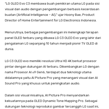
“LG OLED Evo C3 membawa buah pemikiran utama LG pada sisi
visual dan audio dengan pengembangan berbasis kecerdasan
buatan (Artificial Intelligence – AI),” ujar Hoony Bae, Product
Director of Home Entertainment for LG Electronics Indonesia.
Menurutnya, berbagai pengembangan ini melengkapi terapan
panel OLED terbaru yang dibawa LG C3 OLED Evo yang lahir dari
pengalaman LG sepanjang 10 tahun menjadi pionir TV OLED di
dunia.
LG C3 OLED evo memiliki resolusi Ultra HD 4K berkat prosesor
pintar dengan dukungan AI terbaru. Dikembangkan LG dengan
nama Prosesor AI α9 Gen6, terdapat dua teknologi utama
didalamnya yaitu AI Picture Pro yang menangani visual dan AI
Sound Pro yang khusus untuk peningkatan audio.
Dalam sisi visual misalnya, AI Picture Pro menyandarkan
kekuatannya pada OLED Dynamic Tone Mapping Pro. Sebagai
dukungan teknologi reproduksi gambar tercanggih LG saat ini,