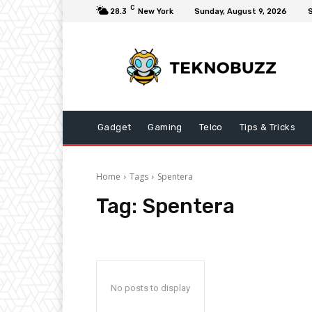
C
28.3
New York
Sunday, August 9, 2026
S
Gadget
Gaming
Telco
Tips & Tricks
Home
Tags
Spentera
Tag:
Spentera
No posts to display