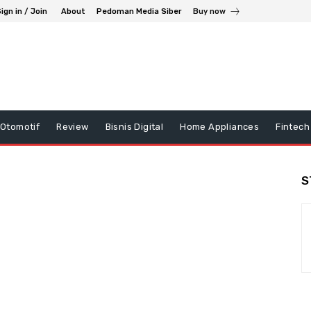
ign in / Join
About
Pedoman Media Siber
Buy now
Otomotif
Review
Bisnis Digital
Home Appliances
Fintech
S