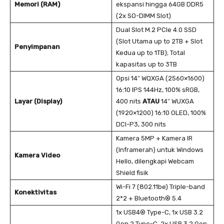
Memori (RAM)
ekspansi hingga 64GB DDR5
(2x SO-DIMM Slot)
Dual Slot M.2 PCIe 4.0 SSD
(Slot Utama up to 2TB + Slot
Penyimpanan
Kedua up to 1TB); Total
kapasitas up to 3TB
Opsi 14″ WQXGA (2560×1600)
16:10 IPS 144Hz, 100% sRGB,
Layar (Display)
400 nits
ATAU
14″ WUXGA
(1920×1200) 16:10 OLED, 100%
DCI-P3, 300 nits
Kamera 5MP + Kamera IR
(Inframerah) untuk Windows
Kamera Video
Hello, dilengkapi Webcam
Shield fisik
Wi-Fi 7 (802.11be) Triple-band
Konektivitas
2*2 + Bluetooth® 5.4
1x USB4® Type-C, 1x USB 3.2
Gen 2 Type-C, 2x USB 3.2 Gen