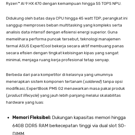
Ryzen™ AI 9 HX 470 dengan kemampuan hingga 55 TOPS NPU.
Didukung oleh batas daya CPU hingga 45 watt TDP, perangkat ini
sanggup memproses beban multitasking yang kompleks serta
analisis data intensif dengan efisiensi energi superior. Guna
memelihara performa puncak tersebut, teknologi manajemen
termal ASUS ExpertCool bekerja secara aktif membuang panas
secara efisien dengan tingkat kebisingan kipas yang sangat
minimal, menjaga ruang kerja profesional tetap senyap.
Berbeda dari para kompetitor di kelasnya yang umumnya
menerapkan sistem komponen tertanam (
soldered
) tanpa opsi
modifikasi, ExpertBook PM5 G2 menawarkan masa pakai produk
(
product lifecycle
) yang jauh lebih panjang melalui skalabilitas
hardware yang luas
:
Memori Fleksibel:
Dukungan kapasitas memori hingga
64GB DDR5 RAM berkecepatan tinggi via dual slot SO-
DIMM.