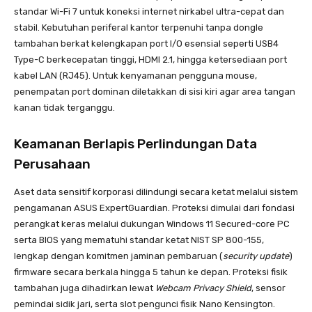
standar Wi-Fi 7 untuk koneksi internet nirkabel ultra-cepat dan
stabil. Kebutuhan periferal kantor terpenuhi tanpa dongle
tambahan berkat kelengkapan port I/O esensial seperti USB4
Type-C berkecepatan tinggi, HDMI 2.1, hingga ketersediaan port
kabel LAN (RJ45). Untuk kenyamanan pengguna mouse,
penempatan port dominan diletakkan di sisi kiri agar area tangan
kanan tidak terganggu.
Keamanan Berlapis Perlindungan Data
Perusahaan
Aset data sensitif korporasi dilindungi secara ketat melalui sistem
pengamanan ASUS ExpertGuardian. Proteksi dimulai dari fondasi
perangkat keras melalui dukungan Windows 11 Secured-core PC
serta BIOS yang mematuhi standar ketat NIST SP 800-155,
lengkap dengan komitmen jaminan pembaruan (
security update
)
firmware secara berkala hingga 5 tahun ke depan. Proteksi fisik
tambahan juga dihadirkan lewat
Webcam Privacy Shield
, sensor
pemindai sidik jari, serta slot pengunci fisik Nano Kensington.