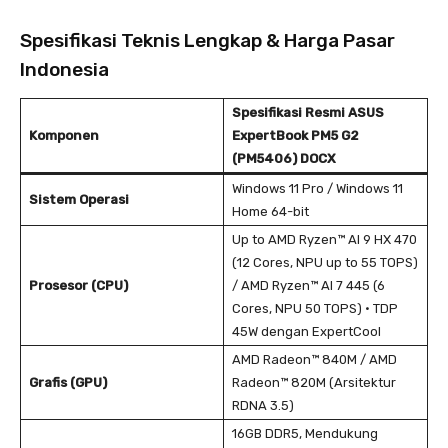
Spesifikasi Teknis Lengkap & Harga Pasar
Indonesia
Spesifikasi Resmi ASUS
Komponen
ExpertBook PM5 G2
(PM5406) DOCX
Windows 11 Pro / Windows 11
Sistem Operasi
Home 64-bit
Up to AMD Ryzen™ AI 9 HX 470
(12 Cores, NPU up to 55 TOPS)
Prosesor (CPU)
/ AMD Ryzen™ AI 7 445 (6
Cores, NPU 50 TOPS) • TDP
45W dengan ExpertCool
AMD Radeon™ 840M / AMD
Grafis (GPU)
Radeon™ 820M (Arsitektur
RDNA 3.5)
16GB DDR5, Mendukung