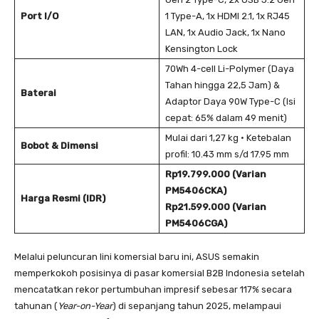
Port I/O
1 Type-A, 1x HDMI 2.1, 1x RJ45
LAN, 1x Audio Jack, 1x Nano
Kensington Lock
70Wh 4-cell Li-Polymer (Daya
Tahan hingga 22,5 Jam) &
Baterai
Adaptor Daya 90W Type-C (Isi
cepat: 65% dalam 49 menit)
Mulai dari 1,27 kg • Ketebalan
Bobot & Dimensi
profil: 10.43 mm s/d 17.95 mm
Rp19.799.000 (Varian
PM5406CKA)
Harga Resmi (IDR)
Rp21.599.000 (Varian
PM5406CGA)
Melalui peluncuran lini komersial baru ini, ASUS semakin
memperkokoh posisinya di pasar komersial B2B Indonesia setelah
mencatatkan rekor pertumbuhan impresif sebesar 117% secara
tahunan (
Year-on-Year
) di sepanjang tahun 2025, melampaui