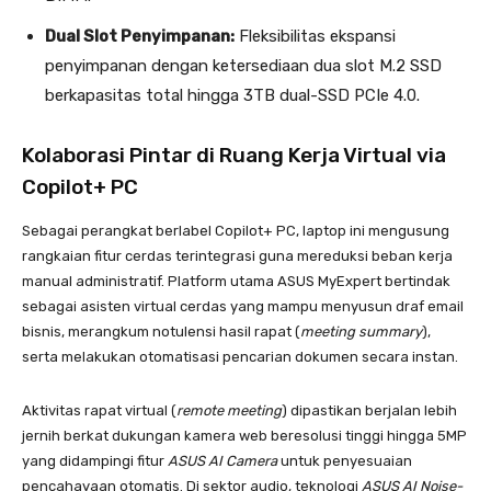
Dual Slot Penyimpanan:
Fleksibilitas ekspansi
penyimpanan dengan ketersediaan dua slot M.2 SSD
berkapasitas total hingga 3TB dual-SSD PCIe 4.0.
Kolaborasi Pintar di Ruang Kerja Virtual via
Copilot+ PC
Sebagai perangkat berlabel Copilot+ PC, laptop ini mengusung
rangkaian fitur cerdas terintegrasi guna mereduksi beban kerja
manual administratif. Platform utama ASUS MyExpert bertindak
sebagai asisten virtual cerdas yang mampu menyusun draf email
bisnis, merangkum notulensi hasil rapat (
meeting summary
),
serta melakukan otomatisasi pencarian dokumen secara instan.
Aktivitas rapat virtual (
remote meeting
) dipastikan berjalan lebih
jernih berkat dukungan kamera web beresolusi tinggi hingga 5MP
yang didampingi fitur
ASUS AI Camera
untuk penyesuaian
pencahayaan otomatis
. Di sektor audio, teknologi
ASUS AI Noise-