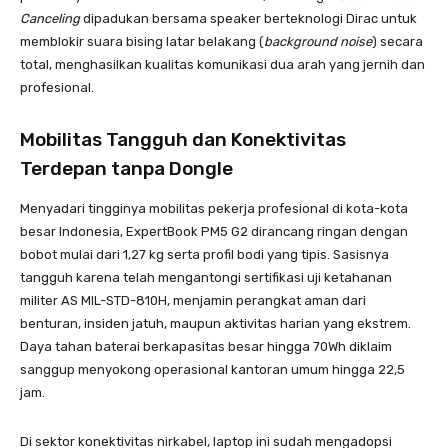
Canceling
dipadukan bersama speaker berteknologi Dirac untuk
memblokir suara bising latar belakang (
background noise
) secara
total, menghasilkan kualitas komunikasi dua arah yang jernih dan
profesional
.
Mobilitas Tangguh dan Konektivitas
Terdepan tanpa Dongle
Menyadari tingginya mobilitas pekerja profesional di kota-kota
besar Indonesia, ExpertBook PM5 G2 dirancang ringan dengan
bobot mulai dari 1,27 kg serta profil bodi yang tipis. Sasisnya
tangguh karena telah mengantongi sertifikasi uji ketahanan
militer AS MIL-STD-810H, menjamin perangkat aman dari
benturan, insiden jatuh, maupun aktivitas harian yang ekstrem.
Daya tahan baterai berkapasitas besar hingga 70Wh diklaim
sanggup menyokong operasional kantoran umum hingga 22,5
jam.
Di sektor konektivitas nirkabel, laptop ini sudah mengadopsi