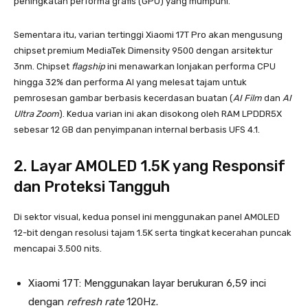
peningkatan performa grafis (GPU) yang mumpuni.
Sementara itu, varian tertinggi Xiaomi 17T Pro akan mengusung
chipset premium MediaTek Dimensity 9500 dengan arsitektur
3nm. Chipset
flagship
ini menawarkan lonjakan performa CPU
hingga 32% dan performa AI yang melesat tajam untuk
pemrosesan gambar berbasis kecerdasan buatan (
AI Film
dan
AI
Ultra Zoom
). Kedua varian ini akan disokong oleh RAM LPDDR5X
sebesar 12 GB dan penyimpanan internal berbasis UFS 4.1.
2. Layar AMOLED 1.5K yang Responsif
dan Proteksi Tangguh
Di sektor visual, kedua ponsel ini menggunakan panel AMOLED
12-bit dengan resolusi tajam 1.5K serta tingkat kecerahan puncak
mencapai 3.500 nits.
Xiaomi 17T: Menggunakan layar berukuran 6,59 inci
dengan
refresh rate
120Hz.