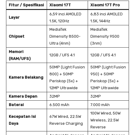
Fitur / Spesifikasi
Xiaomi 17T
Xiaomi 17T Pro
6,59 inci AMOLED
6,83 inci AMOLED
Layar
1.5K, 120Hz
1.5K, 144Hz
MediaTek
MediaTek
Chipset
Dimensity 8500-
Dimensity 9500
Ultra (4nm)
(3nm)
Memori
12GB / UFS 4.1
12GB / UFS 4.1
(RAM/UFS)
50MP (Light Fusion
50MP (Light Fusion
800) + 50MP
950) + 50MP
Kamera Belakang
Periskop (5x) +
Periskop (5x) +
12MP Ultrawide
12MP Ultrawide
Kamera Depan
32MP
32MP
Baterai
6.500 mAh
7.000 mAh
100W Wired, 50W
Kecepatan Isi
67W Wired, 22.5W
Wireless, 22.5W
Daya
Reverse Charging
Reverse