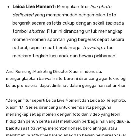
Leica Live Moment:
Merupakan fitur
live photo
dedicated
yang mempermudah pengambilan foto
bergerak secara estetis cukup dengan sekali
tap
pada
tombol
shutter
. Fitur ini dirancang untuk menangkap
momen-momen spontan yang bergerak cepat secara
natural, seperti saat berolahraga,
traveling
, atau
merekam tingkah lucu anak dan hewan peliharaan.
Andi Renreng, Marketing Director Xiaomi Indonesia,
mengungkapkan bahwa lini terbaru ini dirancang agar teknologi
kelas profesional dapat dinikmati dalam genggaman sehari-hari.
“Dengan fitur seperti Leica Live Moment dan Leica 5x Telephoto,
Xiaomi 17T Series dirancang untuk membantu pengguna
menangkap setiap momen dengan foto dan video yang lebih
hidup dan penuh cerita saat melakukan berbagai hal yang disuka,
baik itu saat
traveling
, menonton konser, berolahraga, atau
menikmati
quality time
bareng anak dan hewan peliharaan,” ujar