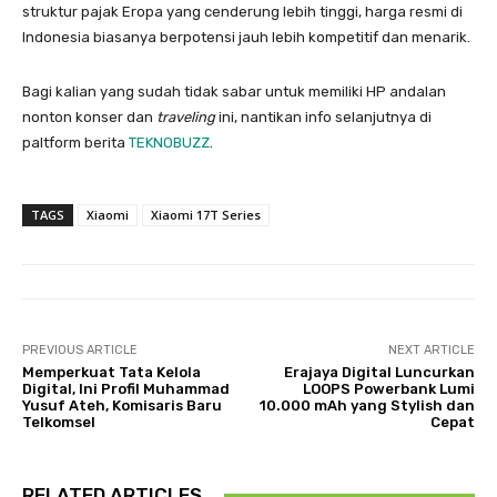
struktur pajak Eropa yang cenderung lebih tinggi, harga resmi di
Indonesia biasanya berpotensi jauh lebih kompetitif dan menarik.
Bagi kalian yang sudah tidak sabar untuk memiliki HP andalan
nonton konser dan
traveling
ini, nantikan info selanjutnya di
paltform berita
TEKNOBUZZ
.
TAGS
Xiaomi
Xiaomi 17T Series
PREVIOUS ARTICLE
NEXT ARTICLE
Memperkuat Tata Kelola
Erajaya Digital Luncurkan
Digital, Ini Profil Muhammad
LOOPS Powerbank Lumi
Yusuf Ateh, Komisaris Baru
10.000 mAh yang Stylish dan
Telkomsel
Cepat
RELATED ARTICLES