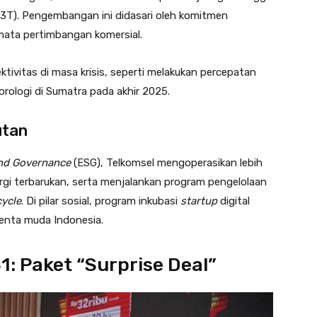
(3T)
. Pengembangan ini didasari oleh komitmen
mata pertimbangan komersial
.
ektivitas di masa krisis, seperti melakukan percepatan
rologi di Sumatra pada akhir 2025
.
utan
and Governance
(ESG), Telkomsel mengoperasikan lebih
gi terbarukan, serta menjalankan program pengelolaan
cycle
. Di pilar sosial, program inkubasi
startup
digital
lenta muda Indonesia.
: Paket “Surprise Deal”