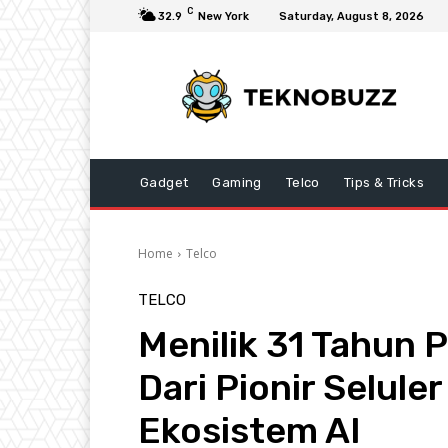
C
32.9
New York
Saturday, August 8, 2026
Gadget
Gaming
Telco
Tips & Tricks
Home
Telco
TELCO
Menilik 31 Tahun 
Dari Pionir Selule
Ekosistem AI