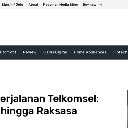
Sign in / Join
About
Pedoman Media Siber
Buy now
Otomotif
Review
Bisnis Digital
Home Appliances
Fintech
Perjalanan Telkomsel:
r hingga Raksasa