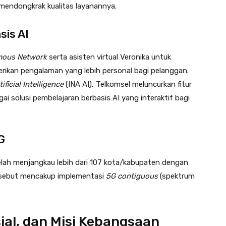
 mendongkrak kualitas layanannya
.
sis AI
ous Network
serta asisten virtual Veronika untuk
kan pengalaman yang lebih personal bagi pelanggan.
ificial Intelligence
(INA AI), Telkomsel meluncurkan fitur
ai solusi pembelajaran berbasis AI yang interaktif bagi
G
telah menjangkau lebih dari 107 kota/kabupaten dengan
ersebut mencakup implementasi
5G contiguous
(spektrum
ial, dan Misi Kebangsaan