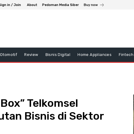
Sign in / Join
About
Pedoman Media Siber
Buy now
Otomotif
Review
Bisnis Digital
Home Appliances
Fintech
e Box” Telkomsel
tan Bisnis di Sektor