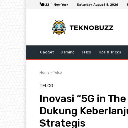
C
22
New York
Saturday, August 8, 2026
Gadget
Gaming
Telco
Tips & Tricks
Home
Telco
TELCO
Inovasi “5G in Th
Dukung Keberlanju
Strategis