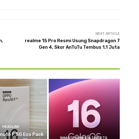
NEXT ARTICLE
n,
realme 15 Pro Resmi Usung Snapdragon 7
Gen 4, Skor AnTuTu Tembus 1,1 Juta
HEADLINE
no16 F 5G Eco Pack
SMARTPHONES & TABLETS