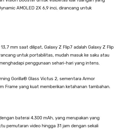
an Vision Booster untuk visibilitas luar ruangan yang
h Dynamic AMOLED 2X 6,9 inci, dirancang untuk
,7 mm saat dilipat, Galaxy Z Flip7 adalah Galaxy Z Flip
dirancang untuk portabilitas, mudah masuk ke saku atau
menghadapi penggunaan sehari-hari yang intens.
rning Gorilla® Glass Victus 2, sementara Armor
inum Frame yang kuat memberikan ketahanan tambahan.
r dengan baterai 4.300 mAh, yang merupakan yang
ktu pemutaran video hingga 31 jam dengan sekali