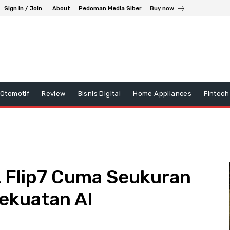
Sign in / Join
About
Pedoman Media Siber
Buy now
Otomotif
Review
Bisnis Digital
Home Appliances
Fintech
 Flip7 Cuma Seukuran
ekuatan AI