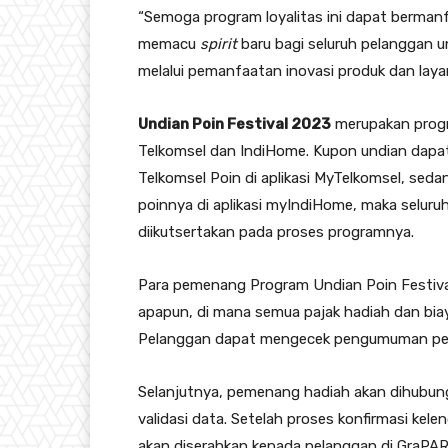
“Semoga program loyalitas ini dapat berma
memacu
spirit
baru bagi seluruh pelanggan 
melalui pemanfaatan inovasi produk dan laya
Undian Poin Festival 2023
merupakan progra
Telkomsel dan IndiHome. Kupon undian dapa
Telkomsel Poin di aplikasi MyTelkomsel, se
poinnya di aplikasi myIndiHome, maka selu
diikutsertakan pada proses programnya.
Para pemenang Program Undian Poin Festiva
apapun, di mana semua pajak hadiah dan biay
Pelanggan dapat mengecek pengumuman pem
Selanjutnya, pemenang hadiah akan dihubungi
validasi data. Setelah proses konfirmasi kel
akan diserahkan kepada pelanggan di GraPARI