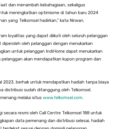
nfaat dan menambah kebahagiaan, sekaligus
untuk meningkatkan optimisme di tahun baru 2024
nan yang Telkomsel hadirkan,” kata Nirwan.
m loyalitas yang dapat diikuti oleh seluruh pelanggan
t diperoleh oleh pelanggan dengan menukarkan
dangkan untuk pelanggan IndiHome dapat menukarkan
ruh pelanggan akan mendapatkan kupon program dan
l 2023, berhak untuk mendapatkan hadiah tanpa biaya
a distribusi sudah ditanggung oleh Telkomsel.
enang melalui situs
www.telkomsel.com
.
 secara resmi oleh Call Centre Telkomsel 188 untuk
engkapan data pemenang dan distribusi selesai, hadiah
 terdekat sesuai dengan domisili pelanggan.