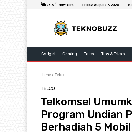
C
28.6
New York
Friday, August 7, 2026
Si
Gadget
Gaming
Telco
Tips & Tricks
Home
Telco
TELCO
Telkomsel Umum
Program Undian P
Berhadiah 5 Mobi