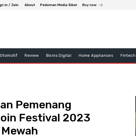
gn in / Join
About
Pedoman Media Siber
Buy now
Otomotif
Review
Bisnis Digital
Home Appliances
Fintech
kan Pemenang
oin Festival 2023
l Mewah