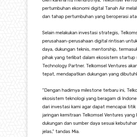
Oleh karena itu menurutnya, Telkomsel Vent
pertumbuhan ekonomi digital Tanah Air melalu
dan tahap pertumbuhan yang beroperasi atau
Selain melakukan investasi strategis, Telkoms
perusahaan-perusahaan digital rintisan unt
daya, dukungan teknis, mentorship, termasu
pihak yang terlibat dalam ekosistem startup
Technology Partner. Telkomsel Ventures ak
tepat, mendapatkan dukungan yang dibutuhk
“Dengan hadirnya milestone terbaru ini, Te
ekosistem teknologi yang beragam di Indone
dari investasi kami agar dapat mencapai titik
jaringan kemitraan Telkomsel Ventures yang
dukungan dan sumber daya sesuai kebutuhan 
jelas,” tandas Mia.