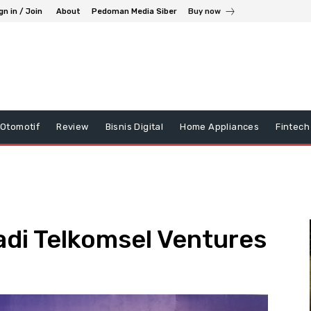
gn in / Join
About
Pedoman Media Siber
Buy now
Otomotif
Review
Bisnis Digital
Home Appliances
Fintech
adi Telkomsel Ventures