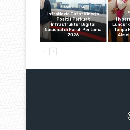
BISNIS DIGITAL
B
InfraNexia Catat Kinerja
Positif Perkuat
Hyper
Infrastruktur Digital
Luncurka
Nasional di Paruh Pertama
Tanpa 
2026
Aksel