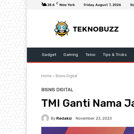
C
28.6
New York
Friday, August 7, 2026
Si
Gadget
Gaming
Telco
Tips & Tricks
Home
Bisnis Digital
BISNIS DIGITAL
TMI Ganti Nama J
By
Redaksi
November 23, 2023