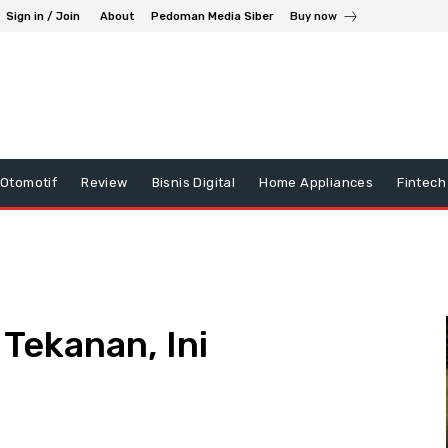
Sign in / Join
About
Pedoman Media Siber
Buy now
Otomotif
Review
Bisnis Digital
Home Appliances
Fintech
 Tekanan, Ini