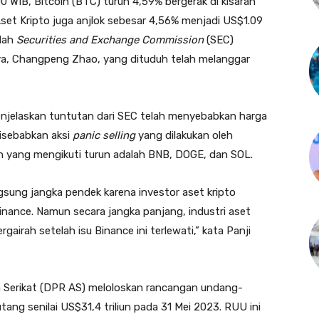
.00 WIB, Bitcoin (BTC) turun 4,59% bergerak di kisaran
set Kripto juga anjlok sebesar 4,56% menjadi US$1.09
elah
Securities and Exchange Commission
(SEC)
ya, Changpeng Zhao, yang dituduh telah melanggar
 menjelaskan tuntutan dari SEC telah menyebabkan harga
disebabkan aksi
panic selling
yang dilakukan oleh
ain yang mengikuti turun adalah BNB, DOGE, dan SOL.
ngsung jangka pendek karena investor aset kripto
Binance. Namun secara jangka panjang, industri aset
gairah setelah isu Binance ini terlewati,” kata Panji
a Serikat (DPR AS) meloloskan rancangan undang-
g senilai US$31,4 triliun pada 31 Mei 2023. RUU ini