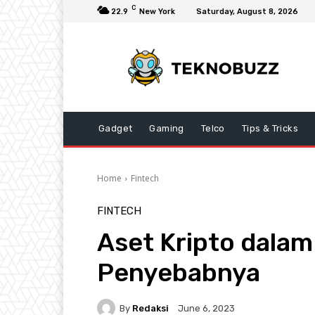
C
22.9
New York
Saturday, August 8, 2026
Gadget
Gaming
Telco
Tips & Tricks
Home
Fintech
FINTECH
Aset Kripto dalam
Penyebabnya
By
Redaksi
June 6, 2023