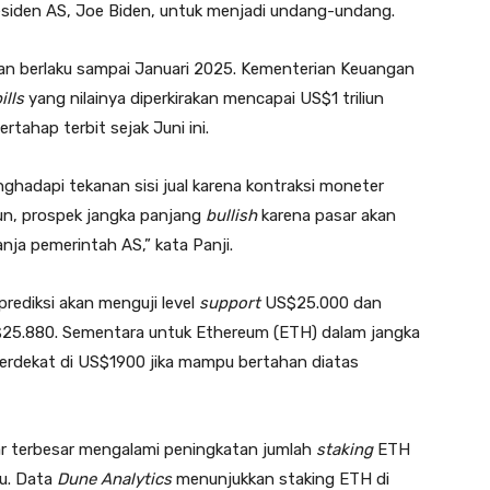
residen AS, Joe Biden, untuk menjadi undang-undang.
kan berlaku sampai Januari 2025. Kementerian Keuangan
ills
yang nilainya diperkirakan mencapai US$1 triliun
rtahap terbit sejak Juni ini.
ghadapi tekanan sisi jual karena kontraksi moneter
mun, prospek jangka panjang
bullish
karena pasar akan
nja pemerintah AS,” kata Panji.
rediksi akan menguji level
support
US$25.000 dan
$25.880. Sementara untuk Ethereum (ETH) dalam jangka
erdekat di US$1900 jika mampu bertahan diatas
ar terbesar mengalami peningkatan jumlah
staking
ETH
lu. Data
Dune Analytics
menunjukkan staking ETH di