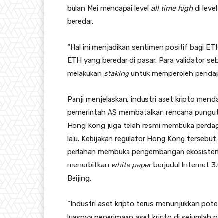
bulan Mei mencapai level
all time high
di leve
beredar.
“Hal ini menjadikan sentimen positif bagi E
ETH yang beredar di pasar. Para validator se
melakukan
staking
untuk memperoleh pendap
Panji menjelaskan, industri aset kripto mend
pemerintah AS membatalkan rencana punguta
Hong Kong juga telah resmi membuka perdagan
lalu. Kebijakan regulator Hong Kong terseb
perlahan membuka pengembangan ekosistem 
menerbitkan
white paper
berjudul Internet 3
Beijing.
“Industri aset kripto terus menunjukkan po
luasnya penerimaan aset kripto di sejumlah 