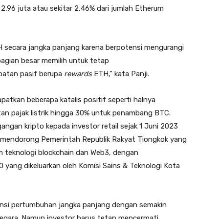
l 2,96 juta atau sekitar 2,46% dari jumlah Etherum
TH secara jangka panjang karena berpotensi mengurangi
bagian besar memilih untuk tetap
atan pasif berupa
rewards
ETH,” kata Panji.
apatkan beberapa katalis positif seperti halnya
n pajak listrik hingga 30% untuk penambang BTC.
gan kripto kepada investor retail sejak 1 Juni 2023
ut mendorong Pemerintah Republik Rakyat Tiongkok yang
teknologi blockchain dan Web3, dengan
.0 yang dikeluarkan oleh Komisi Sains & Teknologi Kota
tensi pertumbuhan jangka panjang dengan semakin
negara. Namun investor harus tetap mencermati