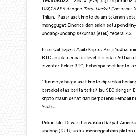
TEKNOBUZZ
– Selasa (6/6) pagi ini pukul 08
US$25.685 dengan
Total Market Cap
pasar A
Triliun. Pasar aset kripto dalam tekanan set
menggugat Binance dan salah satu pendirin
undang-undang sekuritas (efek) federal AS.
Financial Expert Ajaib Kripto, Panji Yudha,
BTC anjlok mencapai level terendah 60 hari 
investor. Selain BTC, beberapa aset kripto l
“Turunnya harga aset kripto diprediksi berla
bereaksi atas berita terkait isu SEC dengan 
kripto masih sehat dan berpotensi kembali ber
Yudha.
Pekan lalu, Dewan Perwakilan Rakyat Amerik
undang (RUU) untuk menangguhkan plafon utan