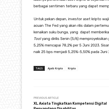
berbagai sentimen terbaru yang dapat mempen
Untuk pekan depan, investor aset kripto waj
acuan The Fed yang akan rilis dalam perte
kenaikan suku bunga, yang dapat memberika
Tool
yang dirilis Senin (5/6) memproyeksikan
5,25% mencapai 78,2% per 5 Juni 2023. Sisa
naik 25 bps menjadi 5,25%-5,50% pada Juni 
TAGS
Ajaib Kripto
Kripto
PREVIOUS ARTICLE
XL Axiata Tingkatkan Kompetensi Digital
Penyandang Disabilitas