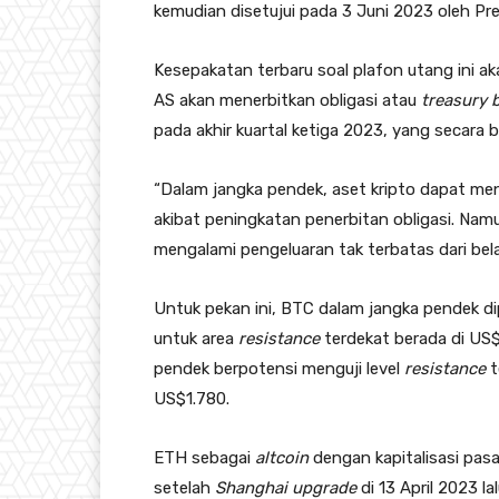
kemudian disetujui pada 3 Juni 2023 oleh P
Kesepakatan terbaru soal plafon utang ini a
AS akan menerbitkan obligasi atau
treasury b
pada akhir kuartal ketiga 2023, yang secara be
“Dalam jangka pendek, aset kripto dapat men
akibat peningkatan penerbitan obligasi. Na
mengalami pengeluaran tak terbatas dari bela
Untuk pekan ini, BTC dalam jangka pendek dip
untuk area
resistance
terdekat berada di US
pendek berpotensi menguji level
resistance
t
US$1.780.
ETH sebagai
altcoin
dengan kapitalisasi pas
setelah
Shanghai upgrade
di 13 April 2023 la