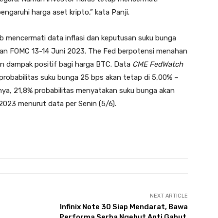
garuhi harga aset kripto,” kata Panji.
ib mencermati data inflasi dan keputusan suku bunga
muan FOMC 13-14 Juni 2023. The Fed berpotensi menahan
n dampak positif bagi harga BTC. Data
CME FedWatch
 probabilitas suku bunga 25 bps akan tetap di 5,00% –
nya, 21,8% probabilitas menyatakan suku bunga akan
2023 menurut data per Senin (5/6).
NEXT ARTICLE
Infinix Note 30 Siap Mendarat, Bawa
Performa Serba Ngebut Anti Gabut